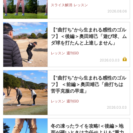
ライ…
スライス解消
レッスン
2026.08.06
【“曲打ち”から生まれる感性のゴル
フ】＜後編＞奥田靖己「遊び球、ム
ダ球を打たんと上達しません」
レッスン
週刊GD
2026.03.03
【“曲打ち”から生まれる感性のゴル
フ】 ＜前編＞奥田靖己「曲打ちは
苦手克服の早道」
レッスン
週刊GD
2026.03.03
冬の凍ったライを攻略!＜後編＞地
面が硬いときは力任せよりも“重力