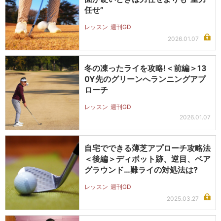
任せ”
レッスン
週刊GD
2026.01.07
冬の凍ったライを攻略!＜前編＞13
0Y先のグリーンへランニングアプ
ローチ
レッスン
週刊GD
2026.01.07
自宅でできる薄芝アプローチ攻略法
＜後編＞ディボット跡、逆目、ベア
グラウンド…難ライの対処法は?
レッスン
週刊GD
2025.03.27