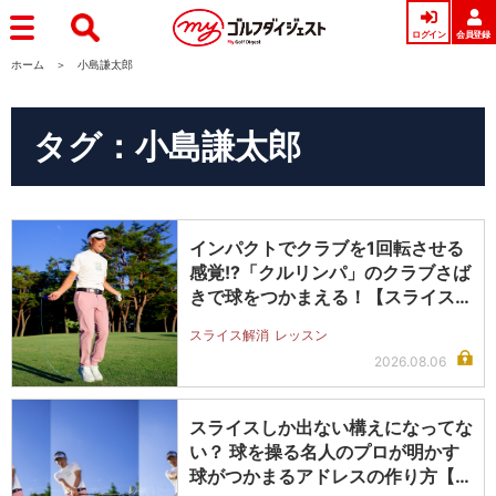
ログイン
会員登録
ホーム
小島謙太郎
タグ：小島謙太郎
インパクトでクラブを1回転させる
感覚!?「クルリンパ」のクラブさば
きで球をつかまえる！【スライス完
全…
スライス解消
レッスン
2026.08.06
スライスしか出ない構えになってな
い？ 球を操る名人のプロが明かす
球がつかまるアドレスの作り方【ス