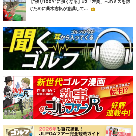
【“残り100Y”に強くなる】#2「左奥」へのミスを防
ぐために桑木志帆が意識して...