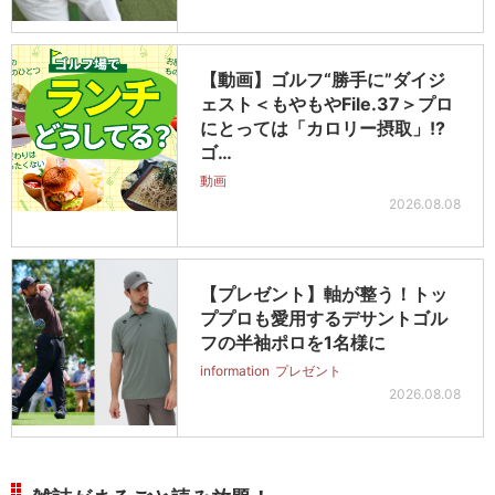
【動画】ゴルフ“勝手に”ダイジ
ェスト＜もやもやFile.37＞プロ
にとっては「カロリー摂取」!?
ゴ…
動画
2026.08.08
【プレゼント】軸が整う！トッ
ププロも愛用するデサントゴル
フの半袖ポロを1名様に
information
プレゼント
2026.08.08