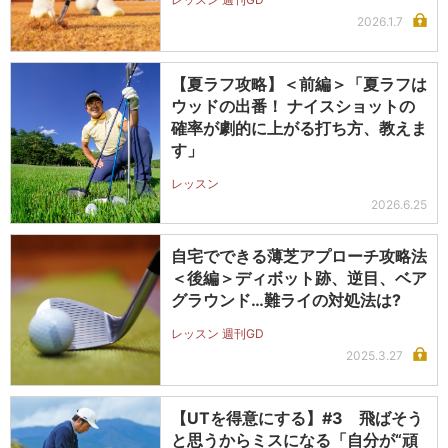
2026.1.7
【夏ラフ攻略】＜前編＞「夏ラフは
ウッドの出番！ ナイスショットの
確率が劇的に上がる打ち方、教えま
す」
レッスン
2026.6.25
自宅でできる薄芝アプローチ攻略法
＜後編＞ディボット跡、逆目、ベア
グラウンド…難ライの対処法は?
レッスン 週刊GD
2025.3.27
【UTを得意にする】#3 飛ばそう
と思うからミスになる「自分が“頑