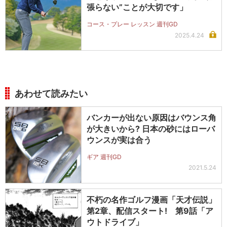
張らない”ことが大切です」
コース・プレー レッスン 週刊GD
2025.4.24
あわせて読みたい
バンカーが出ない原因はバウンス角
が大きいから? 日本の砂にはローバ
ウンスが実は合う
ギア 週刊GD
2021.5.24
不朽の名作ゴルフ漫画「天才伝説」
第2章、配信スタート! 第9話「ア
ウトドライブ」