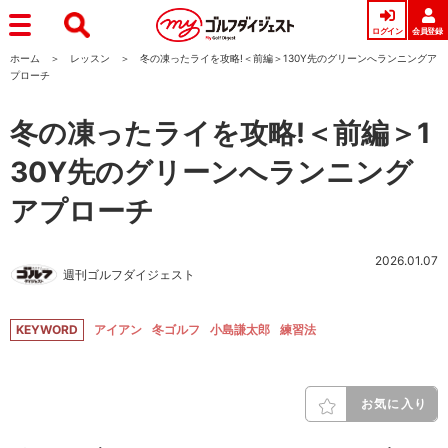
ログイン
会員登録
ホーム
レッスン
冬の凍ったライを攻略!＜前編＞130Y先のグリーンへランニングア
プローチ
冬の凍ったライを攻略!＜前編＞1
30Y先のグリーンへランニング
アプローチ
2026.01.07
週刊ゴルフダイジェスト
KEYWORD
アイアン
冬ゴルフ
小島謙太郎
練習法
お気に入り