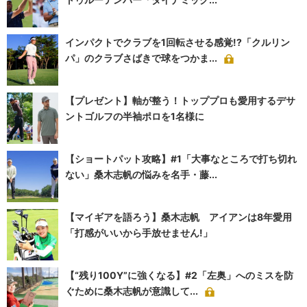
インパクトでクラブを1回転させる感覚!?「クルリン
パ」のクラブさばきで球をつかま...
【プレゼント】軸が整う！トッププロも愛用するデサ
ントゴルフの半袖ポロを1名様に
【ショートパット攻略】#1「大事なところで打ち切れ
ない」桑木志帆の悩みを名手・藤...
【マイギアを語ろう】桑木志帆 アイアンは8年愛用
「打感がいいから手放せません!」
【“残り100Y”に強くなる】#2「左奥」へのミスを防
ぐために桑木志帆が意識して...