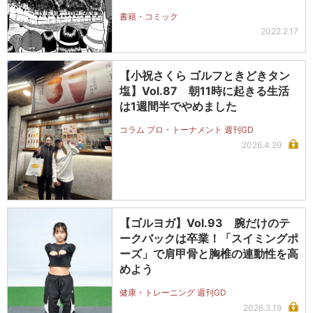
書籍・コミック
2022.2.17
【小祝さくら ゴルフときどきタン
塩】Vol.87 朝11時に起きる生活
は1週間半でやめました
コラム プロ・トーナメント 週刊GD
2026.4.29
【ゴルヨガ】Vol.93 腕だけのテ
ークバックは卒業！「スイミングポ
ーズ」で肩甲骨と胸椎の連動性を高
めよう
健康・トレーニング 週刊GD
2026.3.19