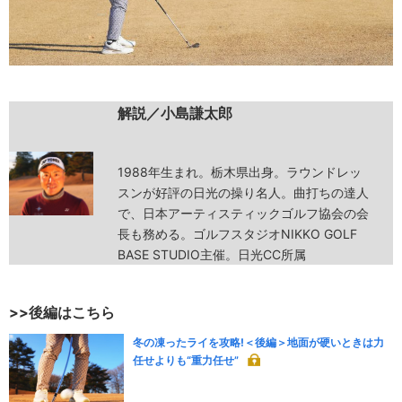
解説／小島謙太郎
1988年生まれ。栃木県出身。ラウンドレッ
スンが好評の日光の操り名人。曲打ちの達人
で、日本アーティスティックゴルフ協会の会
長も務める。ゴルフスタジオNIKKO GOLF
BASE STUDIO主催。日光CC所属
>>後編はこちら
冬の凍ったライを攻略!＜後編＞地面が硬いときは力
任せよりも“重力任せ”