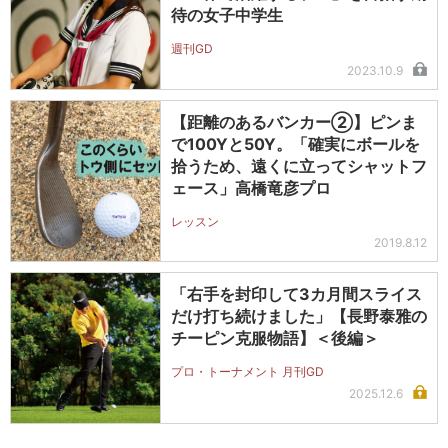
待の女子中学生
週刊GD
2023.10.9
【距離のあるバンカー②】ピンま
で100Yと50Y。「確実にボールを
拾うため、遠くに立ってシャットフ
ェース」高橋竜彦プロ
レッスン
2019.8.12
「右手を封印して3カ月間スライス
だけ打ち続けました」【長野泰雅の
チーピン克服物語】＜後編＞
プロ・トーナメント 月刊GD
2025.12.6