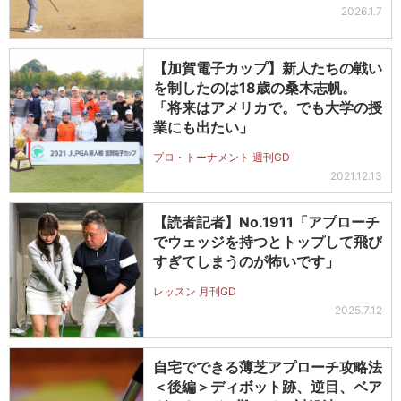
2026.1.7
【加賀電子カップ】新人たちの戦い
を制したのは18歳の桑木志帆。
「将来はアメリカで。でも大学の授
業にも出たい」
プロ・トーナメント 週刊GD
2021.12.13
【読者記者】No.1911「アプローチ
でウェッジを持つとトップして飛び
すぎてしまうのが怖いです」
レッスン 月刊GD
2025.7.12
自宅でできる薄芝アプローチ攻略法
＜後編＞ディボット跡、逆目、ベア