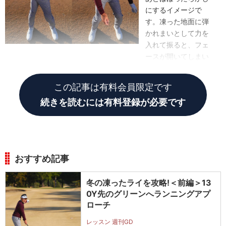
にするイメージで
す。凍った地面に弾
かれまいとして力を
入れて振ると、フェ
ースが開いてしまい
ます」
この記事は有料会員限定です
続きを読むには有料登録が必要です
おすすめ記事
冬の凍ったライを攻略!＜前編＞13
0Y先のグリーンへランニングアプ
ローチ
レッスン 週刊GD