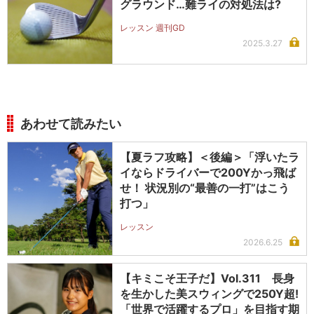
グラウンド…難ライの対処法は?
レッスン 週刊GD
2025.3.27
あわせて読みたい
【夏ラフ攻略】＜後編＞「浮いたラ
イならドライバーで200Yかっ飛ば
せ！ 状況別の“最善の一打”はこう
打つ」
レッスン
2026.6.25
【キミこそ王子だ】Vol.311 長身
を生かした美スウィングで250Y超!
「世界で活躍するプロ」を目指す期