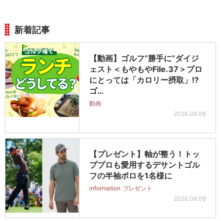
新着記事
【動画】ゴルフ“勝手に”ダイジ
ェスト＜もやもやFile.37＞プロ
にとっては「カロリー摂取」!?
ゴ…
動画
2026.08.08
【プレゼント】軸が整う！トッ
ププロも愛用するデサントゴル
フの半袖ポロを1名様に
information
プレゼント
2026.08.08