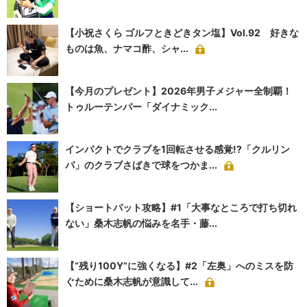
【小祝さくら ゴルフときどきタン塩】Vol.92 好きな
ものは魚、ナマコ酢、シャ...
【今月のプレゼント】2026年男子メジャー全制覇！
トゥルーテンパー「ダイナミック...
インパクトでクラブを1回転させる感覚!?「クルリン
パ」のクラブさばきで球をつかま...
【ショートパット攻略】#1「大事なところで打ち切れ
ない」桑木志帆の悩みを名手・藤...
【“残り100Y”に強くなる】#2「左奥」へのミスを防
ぐために桑木志帆が意識して...