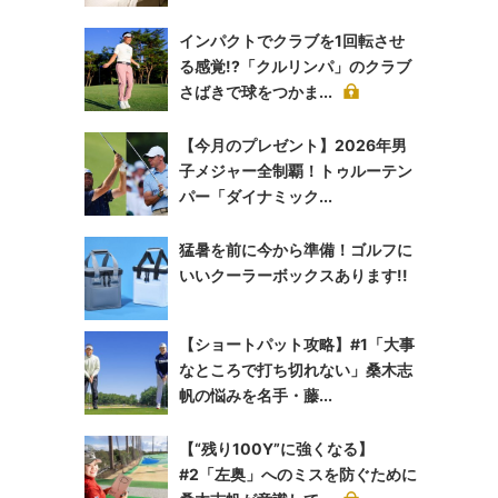
インパクトでクラブを1回転させ
る感覚!?「クルリンパ」のクラブ
さばきで球をつかま...
【今月のプレゼント】2026年男
子メジャー全制覇！トゥルーテン
パー「ダイナミック...
猛暑を前に今から準備！ゴルフに
いいクーラーボックスあります!!
【ショートパット攻略】#1「大事
なところで打ち切れない」桑木志
帆の悩みを名手・藤...
【“残り100Y”に強くなる】
#2「左奥」へのミスを防ぐために