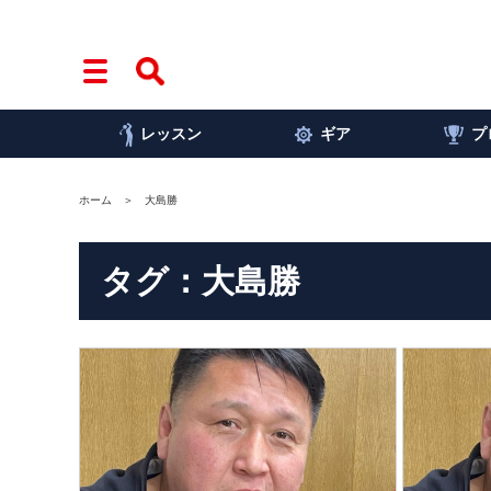
レッスン
ギア
プ
ホーム
大島勝
タグ：大島勝