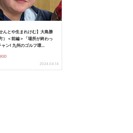
せんとや生まれけむ】大島勝
方）＜前編＞「場所が終わっ
チャン! 九州のゴルフ環…
刊GD
2024.04.14