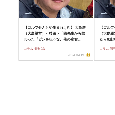
【ゴルフせんとや生まれけむ】 大島勝
【ゴルフ
（大島親方）＜後編＞「陳先生から教
（大島親
わった『ピンを狙うな』俺の座右…
たら6連
コラム
週刊GD
コラム
週
2024.04.19