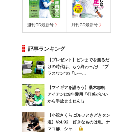
週刊GD最新号
月刊GD最新号
記事ランキング
【プレゼント】ピンまでを測るだ
けの時代は、もう終わった! “プ
ラスワン”の「レー...
【マイギアを語ろう】桑木志帆
アイアンは8年愛用「打感がいい
から手放せません!」
【小祝さくら ゴルフときどきタン
塩】Vol.92 好きなものは魚、ナ
マコ酢、シャ...