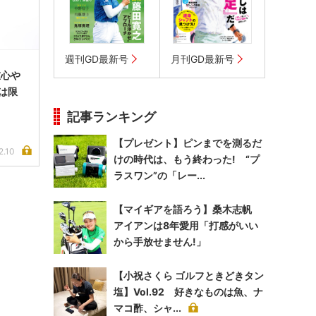
週刊GD最新号
月刊GD最新号
重心や
は限
記事ランキング
【プレゼント】ピンまでを測るだ
2.10
けの時代は、もう終わった! “プ
ラスワン”の「レー...
【マイギアを語ろう】桑木志帆
アイアンは8年愛用「打感がいい
から手放せません!」
【小祝さくら ゴルフときどきタン
塩】Vol.92 好きなものは魚、ナ
マコ酢、シャ...