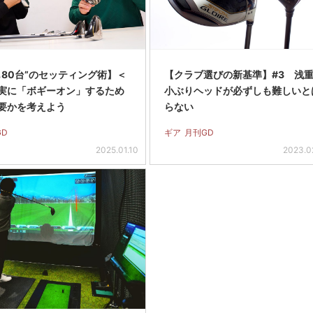
も80台”のセッティング術】＜
【クラブ選びの新基準】#3 浅
実に「ボギーオン」するため
小ぶりヘッドが必ずしも難しいと
要かを考えよう
らない
GD
ギア
月刊GD
2025.01.10
2023.0