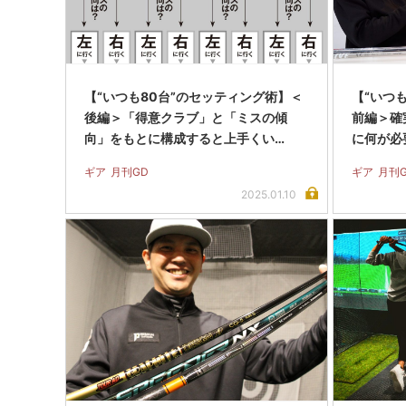
【“いつも80台”のセッティング術】＜
【“いつ
後編＞「得意クラブ」と「ミスの傾
前編＞確
向」をもとに構成すると上手くい…
に何が必
ギア
月刊GD
ギア
月刊
2025.01.10