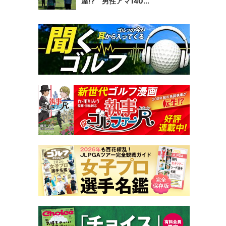
屋!? 男性アマ140...