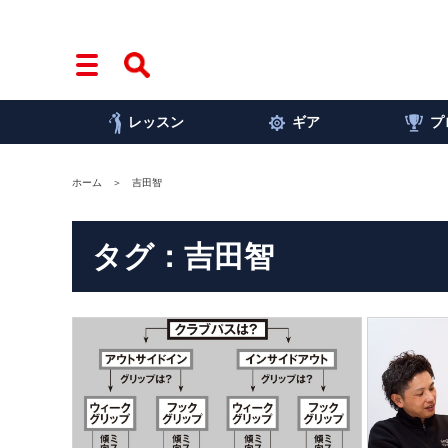
レッスン
ギア
プ
ホーム
吉田智
タグ：吉田智