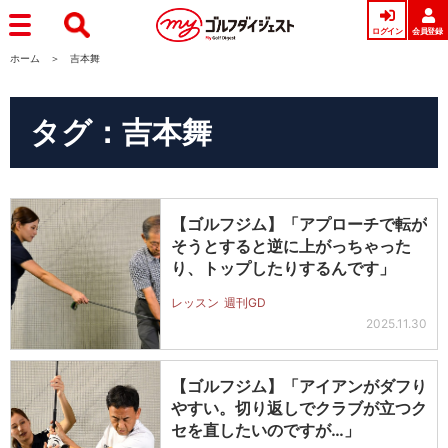
ログイン
会員登録
ホーム
吉本舞
タグ：吉本舞
【ゴルフジム】「アプローチで転が
そうとすると逆に上がっちゃった
り、トップしたりするんです」
レッスン
週刊GD
2025.11.30
【ゴルフジム】「アイアンがダフり
やすい。切り返しでクラブが立つク
セを直したいのですが…」