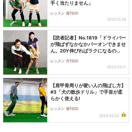
手く当たりません」
レッスン
週刊GD
2023.10.29
【読者記者】No.1819「ドライバー
が飛ばずなかなかパーオンできませ
ん。20Y伸びればラクになるの…
レッスン
月刊GD
2023.05.17
【肩甲骨周りが硬い人の飛ばし方】
#3「犬の散歩ドリル」で手首が柔
らかく使える!
レッスン
週刊GD
2023.05.02