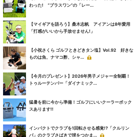
わった! “プラスワン”の「レー...
【マイギアを語ろう】桑木志帆 アイアンは8年愛用
「打感がいいから手放せません!」
【小祝さくら ゴルフときどきタン塩】Vol.92 好きな
ものは魚、ナマコ酢、シャ...
【今月のプレゼント】2026年男子メジャー全制覇！
トゥルーテンパー「ダイナミック...
猛暑を前に今から準備！ゴルフにいいクーラーボック
スあります!!
インパクトでクラブを1回転させる感覚!?「クルリン
パ」のクラブさばきで球をつかま...