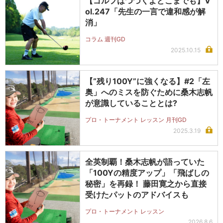
【ゴルフはつづくよどこまでも】V
ol.247「先生の一言で違和感が解
消」
コラム 週刊GD
2025.10.15
【“残り100Y”に強くなる】#2「左
奥」へのミスを防ぐために桑木志帆
が意識していることとは?
プロ・トーナメント レッスン 月刊GD
2025.3.19
全英制覇！桑木志帆が語っていた
「100Yの精度アップ」「飛ばしの
秘密」を再録！ 藤田寛之から直接
受けたパットのアドバイスも
プロ・トーナメント レッスン
2026.8.6