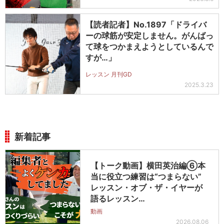
【読者記者】No.1897「ドライバ
ーの球筋が安定しません。がんばっ
て球をつかまえようとしているんで
すが…」
レッスン 月刊GD
2025.3.23
新着記事
【トーク動画】横田英治編⑥本
当に役立つ練習は“つまらない”
レッスン・オブ・ザ・イヤーが
語るレッスン…
動画
2026.08.06