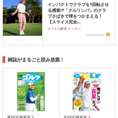
インパクトでクラブを1回転させ
る感覚!?「クルリンパ」のクラ
ブさばきで球をつかまえる！
【スライス完全…
スライス解消
レッスン
2026.08.06
雑誌がまるごと読み放題！
週刊GD最新号
月刊GD最新号