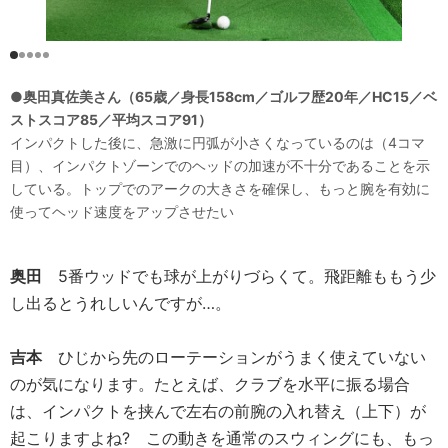
●奥田真佐美さん（65歳／身長158cm／ゴルフ歴20年／HC15／ベ
ストスコア85／平均スコア91）
インパクトした後に、急激に円弧が小さくなっているのは（4コマ
目）、インパクトゾーンでのヘッドの加速が不十分であることを示
している。トップでのアークの大きさを確保し、もっと腕を有効に
使ってヘッド速度をアップさせたい
奥田
5番ウッドでも球が上がりづらくて。飛距離ももう少
し出るとうれしいんですが…。
吉本
ひじから先のローテーションがうまく使えていない
のが気になります。たとえば、クラブを水平に振る場合
は、インパクトを挟んで左右の前腕の入れ替え（上下）が
起こりますよね? この動きを通常のスウィングにも、もっ