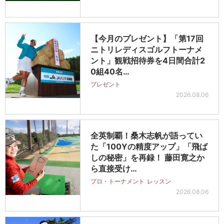
【今月のプレゼント】「第17回
ニトリレディスゴルフトーナメ
ント」観戦招待券を4日間合計2
0組40名…
プレゼント
2026.08.06
全英制覇！桑木志帆が語ってい
た「100Yの精度アップ」「飛ば
しの秘密」を再録！ 藤田寛之か
ら直接受け…
プロ・トーナメント
レッスン
2026.08.06