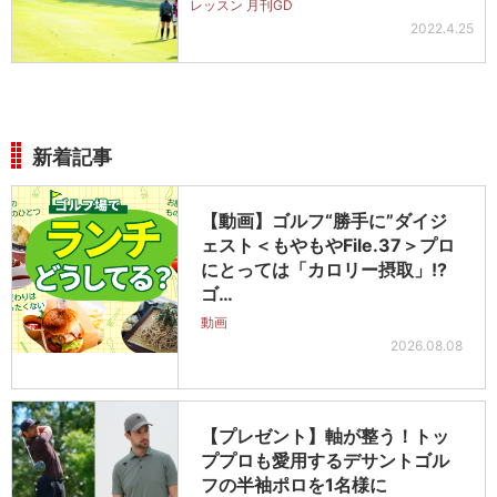
レッスン 月刊GD
2022.4.25
新着記事
【動画】ゴルフ“勝手に”ダイジ
ェスト＜もやもやFile.37＞プロ
にとっては「カロリー摂取」!?
ゴ…
動画
2026.08.08
【プレゼント】軸が整う！トッ
ププロも愛用するデサントゴル
フの半袖ポロを1名様に