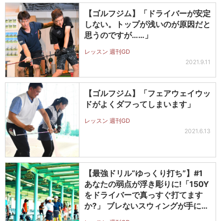
【ゴルフジム】「ドライバーが安定
しない。トップが浅いのが原因だと
思うのですが……」
レッスン 週刊GD
2021.9.11
【ゴルフジム】「フェアウェイウッ
ドがよくダフってしまいます」
レッスン 週刊GD
2021.6.13
【最強ドリル“ゆっくり打ち”】#1
あなたの弱点が浮き彫りに!「150Y
をドライバーで真っすぐ打てます
か?」 ブレないスウィングが手に入
る!