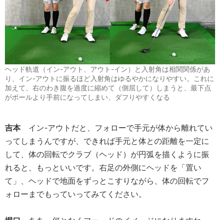
ヘッド軌道（イン-アウト、アウト-イン）と入射角は相関関係があ
り、イン-アウトに振るほど入射角はゆるやかになりやすい。これに
加えて、右のわき腹を過度に縮めて（側屈して）しまうと、最下点
がボールより手前になってしまい、ダフりやすくなる
吉本
イン-アウトだと、フォローで手元が体から離れてい
ってしまうんですが、できれば手元と体との距離を一定に
して、体の回転でクラブ（ヘッド）が円弧を描くように振
れると、もっといいです。右足の外側にヘッドを「置い
て」、ヘッドで地面をずっとこすりながら、体の回転でフ
ォローまでもっていってみてください。