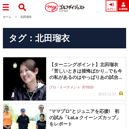
ログイン
会員登録
ホーム
北田瑠衣
タグ：北田瑠衣
【ターニングポイント】北田瑠衣
「苦しいときは後悔ばかり…でも今
の私があるのはやっぱりあの試合の
おかげ…
プロ・トーナメント
月刊GD
2023.12.27
“ママプロ”とジュニアを応援! 初
の試み「LaLa クイーンズカップ」
をレポート