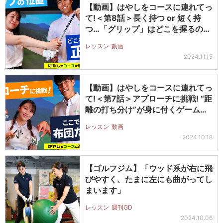
【動画】はやしをコースに連れてっ
て!＜第8話＞長く持つ or 短く持
つ…「グリップ」はどこを握るの
が…
レッスン
動画
2024.11.15
【動画】はやしをコースに連れてっ
て!＜第7話＞アプローチに挑戦! “距
離の打ち分け”が身に付くゲーム…
レッスン
動画
2024.10.18
【ゴルフジム】「ウッド系が右に飛
びやすく、たまに左にも曲がってし
まいます」
レッスン
週刊GD
2024.10.06