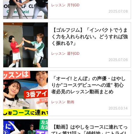
レッスン
月刊GD
2025.07.08
【ゴルフジム】「インパクトでうま
く力を入れられない。どうすれば強
く振れる?」
レッスン
週刊GD
2025.07.06
「オーイ! とんぼ」の声優・はやし
りか“コースデビューへの道” 初心
者必見のレッスン動画まとめ
レッスン
動画
2025.03.14
【動画】はやしをコースに連れてっ
て!＜第11話＞「傾斜地」にトライ!