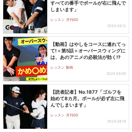
すべての番手でボールが右に飛んで
しまいます」
レッスン
月刊GD
2024.09.12
【動画】はやしをコースに連れてっ
て!＜第5話＞オーバースウィングに
は、あのアニメの必殺法が効く!?
レッスン
動画
2024.09.09
【読者記者】No.1877「ゴルフを
始めて8カ月。ボールが必ず左に飛
んでしまいます」
レッスン
月刊GD
2024.08.18