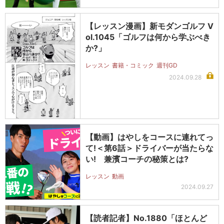
【レッスン漫画】新モダンゴルフ V
ol.1045「ゴルフは何から学ぶべき
か?」
レッスン
書籍・コミック
週刊GD
2024.09.28
【動画】はやしをコースに連れてっ
て!＜第6話＞ドライバーが当たらな
い! 兼濱コーチの秘策とは?
レッスン
動画
2024.09.27
【読者記者】No.1880「ほとんど