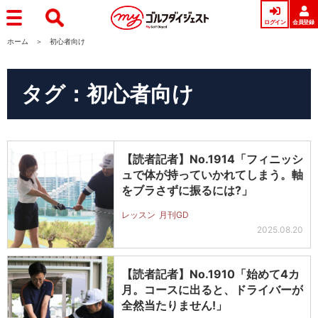
ログイン
会員登録
ホーム
初心者向け
タグ：初心者向け
【読者記者】No.1914「フィニッシ
ュで体が持っていかれてしまう。軸
をブラさずに振るには?」
レッスン
月刊GD
2025.08.20
【読者記者】No.1910「始めて4カ
月。コースに出ると、ドライバーが
全然当たりません!」