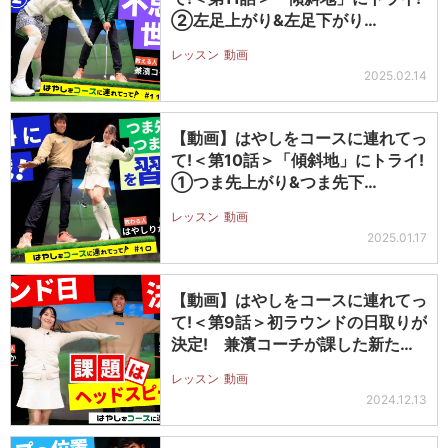
②左足上がり&左足下がり…
レッスン
動画
2025.02.14
【動画】はやしをコースに連れてっ
て!＜第10話＞「傾斜地」にトライ!
①つま先上がり&つま先下…
レッスン
動画
2025.01.17
【動画】はやしをコースに連れてっ
て!＜第9話＞初ラウンドの日取りが
決定! 兼濱コーチが課した新たな
課…
レッスン
動画
2024.12.13