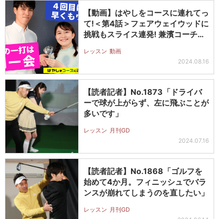
【動画】はやしをコースに連れてっ
て!＜第4話＞フェアウェイウッドに
挑戦もスライス連発! 兼濱コーチ
の…
レッスン
動画
2024.08.16
【読者記者】No.1873「ドライバ
ーで球が上がらず、左に飛ぶことが
多いです」
レッスン
月刊GD
2024.07.16
【読者記者】No.1868「ゴルフを
始めて4か月。フィニッシュでバラ
ンスが崩れてしまうのを直したい」
レッスン
月刊GD