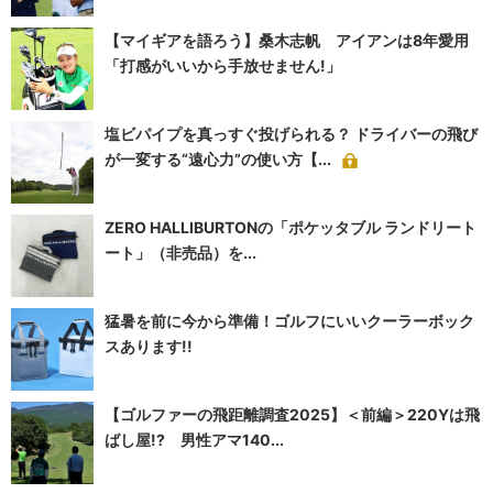
【マイギアを語ろう】桑木志帆 アイアンは8年愛用
「打感がいいから手放せません!」
塩ビパイプを真っすぐ投げられる？ ドライバーの飛び
が一変する“遠心力”の使い方【...
ZERO HALLIBURTONの「ポケッタブル ランドリート
ート」（非売品）を...
猛暑を前に今から準備！ゴルフにいいクーラーボック
スあります!!
【ゴルファーの飛距離調査2025】＜前編＞220Yは飛
ばし屋!? 男性アマ140...