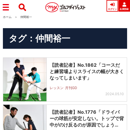
ログイン
会員登録
ホーム
仲間裕一
タグ：仲間裕一
【読者記者】No.1862「コースだ
と練習場よりスライスの幅が大きく
なってしまいます」
レッスン
月刊GD
2024.05.10
【読者記者】No.1776「ドライバ
ーの球筋が安定しない。トップで背
中がのけ反るのが原因でしょう