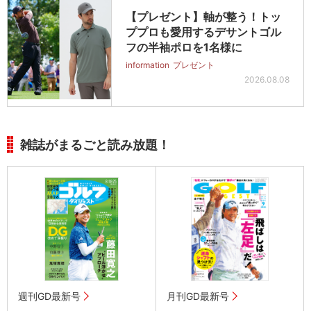
【プレゼント】軸が整う！トッ
ププロも愛用するデサントゴル
フの半袖ポロを1名様に
information
プレゼント
2026.08.08
雑誌がまるごと読み放題！
週刊GD最新号
月刊GD最新号