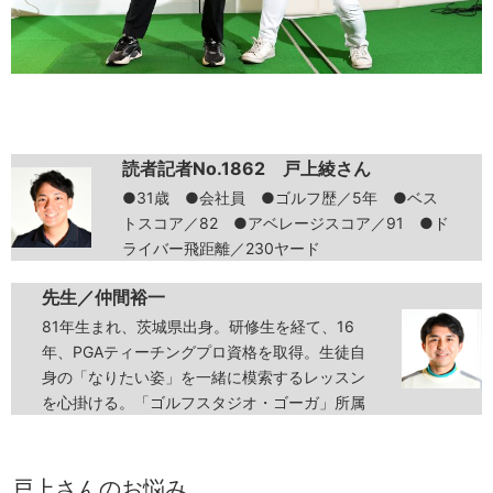
読者記者No.1862 戸上綾さん
●31歳 ●会社員 ●ゴルフ歴／5年 ●ベス
トスコア／82 ●アベレージスコア／91 ●ド
ライバー飛距離／230ヤード
先生／仲間裕一
81年生まれ、茨城県出身。研修生を経て、16
年、PGAティーチングプロ資格を取得。生徒自
身の「なりたい姿」を一緒に模索するレッスン
を心掛ける。「ゴルフスタジオ・ゴーガ」所属
戸上さんのお悩み