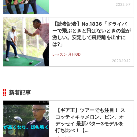
2022.9.7
【読者記者】No.1836「ドライバ
ーで飛ぶときと飛ばないときの差が
激しい。安定して飛距離を出すに
は?」
レッスン 月刊GD
2023.10.12
新着記事
【ギア王】ツアーでも注目！ ス
コッティキャメロン、ピン、オ
デッセイ 最新パター3モデルを
打ち比べ！【…