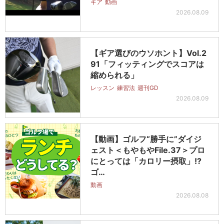
ギア
動画
2026.08.09
【ギア選びのウソホント】Vol.2
91「フィッティングでスコアは
縮められる」
レッスン
練習法
週刊GD
2026.08.09
【動画】ゴルフ“勝手に”ダイジ
ェスト＜もやもやFile.37＞プロ
にとっては「カロリー摂取」!?
ゴ…
動画
2026.08.08