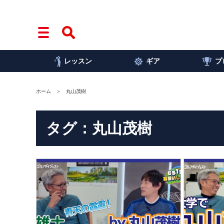
レッスン
ギア
プ
ホーム
丸山茂樹
タグ：丸山茂樹