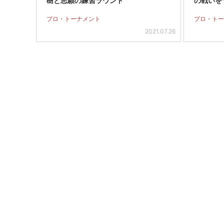
樹と志願の練習ラウンド
の戦いを
プロ・トーナメント
プロ・トー
2021.07.26