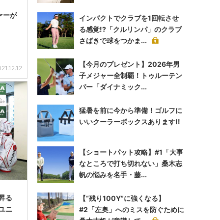
ァーが
インパクトでクラブを1回転させ
る感覚!?「クルリンパ」のクラブ
さばきで球をつかま...
【今月のプレゼント】2026年男
21.12.12
子メジャー全制覇！トゥルーテン
パー「ダイナミック...
猛暑を前に今から準備！ゴルフに
いいクーラーボックスあります!!
【ショートパット攻略】#1「大事
なところで打ち切れない」桑木志
帆の悩みを名手・藤...
昇る
【“残り100Y”に強くなる】
ユニ
#2「左奥」へのミスを防ぐために