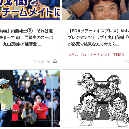
動画】内藤雄士②「それは差
【PGAツアーエキスプレス】Vol
決まってる!」同級生のスーパ
プレジデンツカップと丸山茂樹「
・丸山茂樹の“練習量”…
が必死で結果なんて考えら…
コラム
プロ・トーナメント
月刊GD
2024.12.26
20