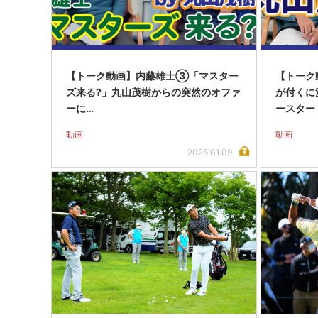
【トーク動画】内藤雄士③「マスター
【トーク
ズ来る?」丸山茂樹からの突然のオファ
が付くに
ーに…
ースター
動画
動画
2025.01.09