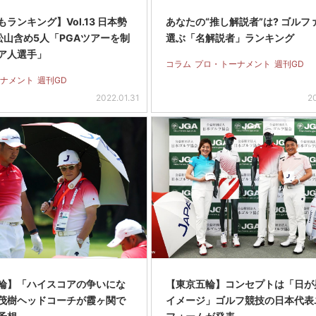
ランキング】Vol.13 日本勢
あなたの“推し解説者”は? ゴルフ
松山含め5人「PGAツアーを制
選ぶ「名解説者」ランキング
ア人選手」
コラム
プロ・トーナメント
週刊GD
ナメント
週刊GD
2022.01.31
20
輪】「ハイスコアの争いにな
【東京五輪】コンセプトは「日が
茂樹ヘッドコーチが霞ヶ関で
イメージ」ゴルフ競技の日本代表