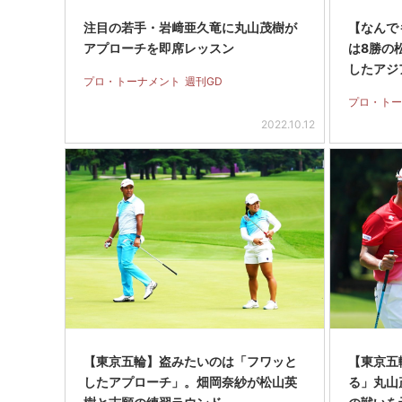
注目の若手・岩﨑亜久竜に丸山茂樹が
【なんでも
アプローチを即席レッスン
は8勝の
したアジ
プロ・トーナメント
週刊GD
プロ・トー
2022.10.12
【東京五輪】盗みたいのは「フワッと
【東京五
したアプローチ」。畑岡奈紗が松山英
る」丸山