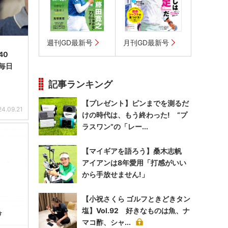
週刊GD最新号
月刊GD最新号
.40
毎日
記事ランキング
【プレゼント】ピンまでを測るだ
24.09.21
けの時代は、もう終わった! “プ
ラスワン”の「レー...
【マイギアを語ろう】桑木志帆
アイアンは8年愛用「打感がいい
から手放せません!」
【小祝さくら ゴルフときどきタン
塩】Vol.92 好きなものは魚、ナ
マコ酢、シャ...