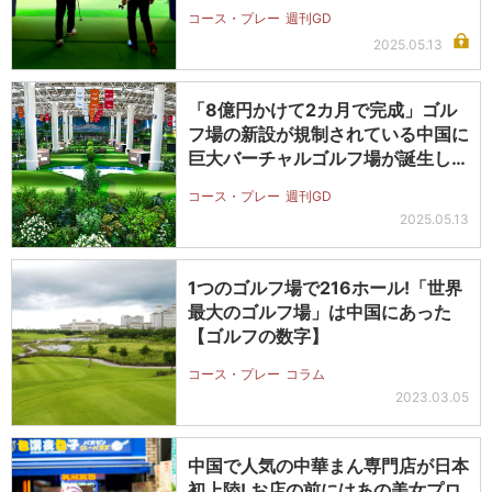
コース・プレー
週刊GD
2025.05.13
「8億円かけて2カ月で完成」ゴル
フ場の新設が規制されている中国に
巨大バーチャルゴルフ場が誕生した
ワケ
コース・プレー
週刊GD
2025.05.13
1つのゴルフ場で216ホール!「世界
最大のゴルフ場」は中国にあった
【ゴルフの数字】
コース・プレー
コラム
2023.03.05
中国で人気の中華まん専門店が日本
初上陸! お店の前にはあの美女プロ