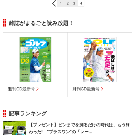
1
2
3
4
雑誌がまるごと読み放題！
週刊GD最新号
月刊GD最新号
記事ランキング
【プレゼント】ピンまでを測るだけの時代は、もう終
わった! “プラスワン”の「レー...