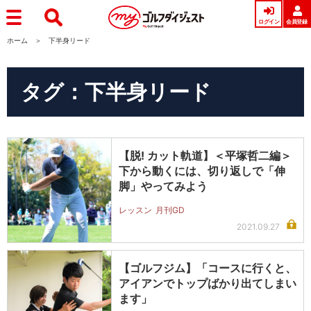
ログイン
会員登録
ホーム
下半身リード
タグ：下半身リード
【脱! カット軌道】＜平塚哲二編＞
下から動くには、切り返しで「伸
脚」やってみよう
レッスン
月刊GD
2021.09.27
【ゴルフジム】「コースに行くと、
アイアンでトップばかり出てしまい
ます」