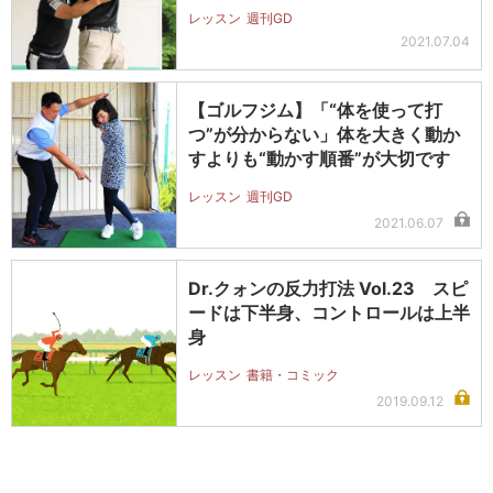
レッスン
週刊GD
2021.07.04
【ゴルフジム】「“体を使って打
つ”が分からない」体を大きく動か
すよりも“動かす順番”が大切です
レッスン
週刊GD
2021.06.07
Dr.クォンの反力打法 Vol.23 スピ
ードは下半身、コントロールは上半
身
レッスン
書籍・コミック
2019.09.12