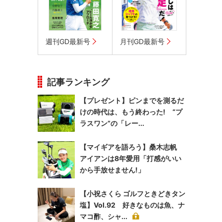
週刊GD最新号
月刊GD最新号
記事ランキング
【プレゼント】ピンまでを測るだ
けの時代は、もう終わった! “プ
ラスワン”の「レー...
【マイギアを語ろう】桑木志帆
アイアンは8年愛用「打感がいい
から手放せません!」
【小祝さくら ゴルフときどきタン
塩】Vol.92 好きなものは魚、ナ
マコ酢、シャ...