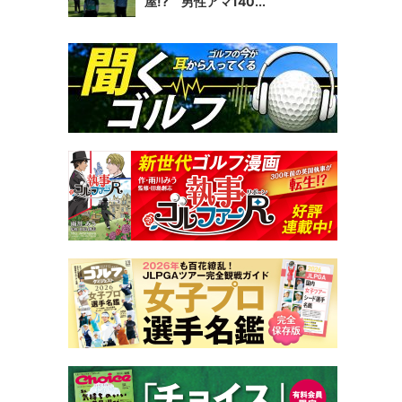
屋!? 男性アマ140...