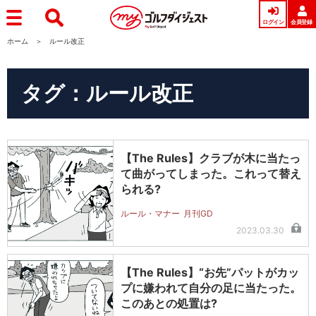
ログイン
会員登録
ホーム
ルール改正
タグ：ルール改正
【The Rules】クラブが木に当たっ
て曲がってしまった。これって替え
られる?
ルール・マナー
月刊GD
2023.03.30
【The Rules】“お先”パットがカッ
プに嫌われて自分の足に当たった。
このあとの処置は?