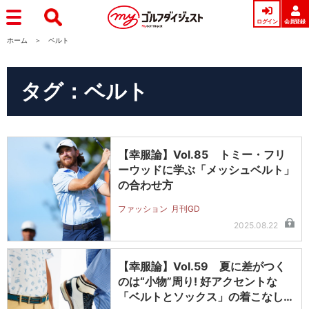
ログイン
会員登録
ホーム
ベルト
タグ：ベルト
【幸服論】Vol.85 トミー・フリ
ーウッドに学ぶ「メッシュベルト」
の合わせ方
ファッション
月刊GD
2025.08.22
【幸服論】Vol.59 夏に差がつく
のは“小物”周り! 好アクセントな
「ベルトとソックス」の着こなし…