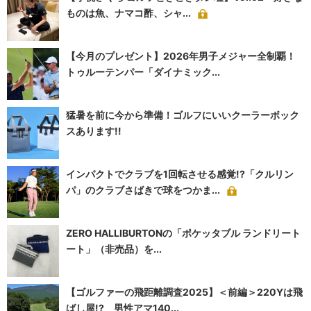
ものは魚、ナマコ酢、シャ...
【今月のプレゼント】2026年男子メジャー全制覇！
トゥルーテンパー「ダイナミック...
猛暑を前に今から準備！ゴルフにいいクーラーボック
スあります!!
インパクトでクラブを1回転させる感覚!?「クルリン
パ」のクラブさばきで球をつかま...
ZERO HALLIBURTONの「ポケッタブル ランドリート
ート」（非売品）を...
【ゴルファーの飛距離調査2025】＜前編＞220Yは飛
ばし屋!? 男性アマ140...