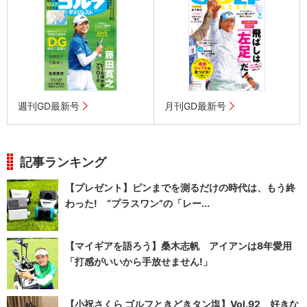
週刊GD最新号
月刊GD最新号
記事ランキング
【プレゼント】ピンまでを測るだけの時代は、もう終
わった! “プラスワン”の「レー...
【マイギアを語ろう】桑木志帆 アイアンは8年愛用
「打感がいいから手放せません!」
【小祝さくら ゴルフときどきタン塩】Vol.92 好きな