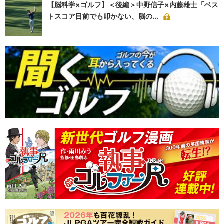
【脳科学×ゴルフ】＜後編＞中野信子×内藤雄士「ベス
トスコア目前でも叩かない、脳の...