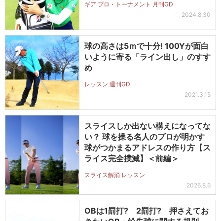
ギア プロ・トーナメント 月刊GD
2024.8.30
球の高さは5ｍで十分! 100Yが面白
いように寄る「ライン出し」のすす
め
レッスン 週刊GD
2021.3.15
スライスしか出ない構えになってな
い？ 球を操る名人のプロが明かす
球がつかまるアドレスの作り方【ス
ライス完全撲滅】＜前編＞
スライス解消 レッスン
2026.8.6
OBは1罰打? 2罰打? 押さえてお