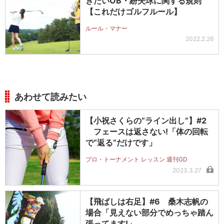
きたいOB・紛失球に関する規則
【これだけゴルフルール】
ルール・マナー
2022.2.26
あわせて読みたい
【小祝さくらの“ライン出し”】#2
フェースは返さない!「体の回転
で“返る”だけです」
プロ・トーナメント レッスン 週刊GD
2023.3.27
【飛ばしは右足】#6 桑木志帆の
場合「見えない部分でめっちゃ踏ん
張ってます!」