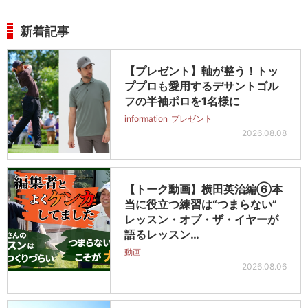
新着記事
【プレゼント】軸が整う！トッ
ププロも愛用するデサントゴル
フの半袖ポロを1名様に
information
プレゼント
2026.08.08
【トーク動画】横田英治編⑥本
当に役立つ練習は“つまらない”
レッスン・オブ・ザ・イヤーが
語るレッスン…
動画
2026.08.06