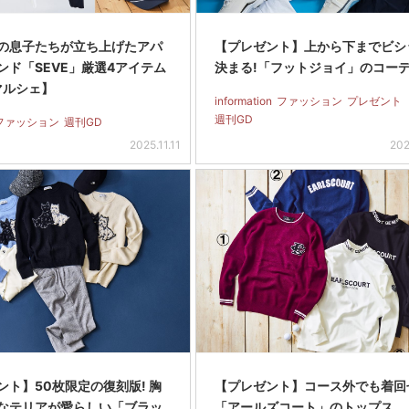
の息子たちが立ち上げたアパ
【プレゼント】上から下までビシ
ンド「SEVE」厳選4アイテム
決まる!「フットジョイ」のコー
マルシェ】
information
ファッション
プレゼント
週刊GD
ファッション
週刊GD
2025.11.11
202
ント】50枚限定の復刻版! 胸
【プレゼント】コース外でも着回
なテリアが愛らしい「ブラッ
「アールズコート」のトップス