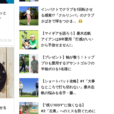
インパクトでクラブを1回転させ
ッと
る感覚!?「クルリンパ」のクラブ
デ
さばきで球をつかま...
【マイギアを語ろう】桑木志帆
アイアンは8年愛用「打感がいい
5.03.24
から手放せません!」
【プレゼント】軸が整う！トップ
プロも愛用するデサントゴルフの
半袖ポロを1名様に
【ショートパット攻略】#1「大事
なところで打ち切れない」桑木志
帆の悩みを名手・藤...
【“残り100Y”に強くなる】
せる
#2「左奥」へのミスを防ぐために