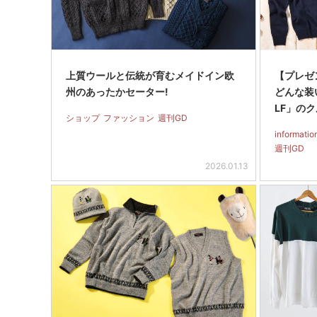
上質ウールと伝統が育むメイドイン欧
【プレゼ
州のあったかセーター!
どんな装
LF」の
ショップ
ファッション
週刊GD
informatio
週刊GD
2026.01.13