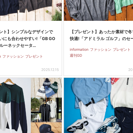
ント】シンプルなデザインで
【プレゼント】あったか素材で冬
いにも合わせやすい!「GB GO
快適!「アドミラル ゴルフ」のセ
クルーネックセータ…
information
ファッション
プレゼント
週刊GD
n
ファッション
プレゼント
2025.12.15
20