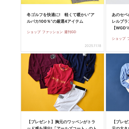
冬ゴルフを快適に! 軽くて暖かい“ア
あのセベ
ルパカ100％”の厳選4アイテム
レルブラ
【WGD
ショップ
ファッション
週刊GD
ショップ
2025.11.18
【プレゼント】胸元のワッペンがトラ
【プレゼ
ッド感を演出!「アールズコート」のト
元の大き