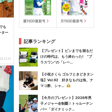
週刊GD最新号
月刊GD最新号
でも
ーター
記事ランキング
【プレゼント】ピンまでを測るだ
けの時代は、もう終わった! “プ
25.12.01
ラスワン”の「レー...
【小祝さくら ゴルフときどきタン
塩】Vol.92 好きなものは魚、ナ
マコ酢、シャ...
【今月のプレゼント】2026年男
子メジャー全制覇！トゥルーテン
パー「ダイナミック...