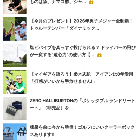
ものは魚、ナマコ酢、シャ...
【今月のプレゼント】2026年男子メジャー全制覇！
トゥルーテンパー「ダイナミック...
塩ビパイプを真っすぐ投げられる？ ドライバーの飛び
が一変する“遠心力”の使い方【...
【マイギアを語ろう】桑木志帆 アイアンは8年愛用
「打感がいいから手放せません!」
ZERO HALLIBURTONの「ポケッタブル ランドリート
ート」（非売品）を...
猛暑を前に今から準備！ゴルフにいいクーラーボック
スあります!!