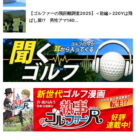
【ゴルファーの飛距離調査2025】＜前編＞220Yは飛
ばし屋!? 男性アマ140...