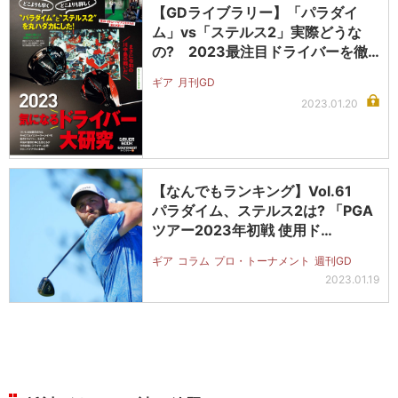
【GDライブラリー】「パラダイ
ム」vs「ステルス2」実際どうな
の? 2023最注目ドライバーを徹
底研…
ギア
月刊GD
2023.01.20
【なんでもランキング】Vol.61
パラダイム、ステルス2は? 「PGA
ツアー2023年初戦 使用ド…
ギア
コラム
プロ・トーナメント
週刊GD
2023.01.19