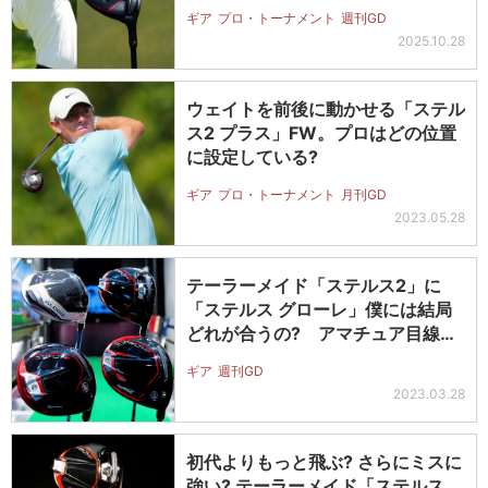
ギア
プロ・トーナメント
週刊GD
2025.10.28
ウェイトを前後に動かせる「ステル
ス2 プラス」FW。プロはどの位置
に設定している?
ギア
プロ・トーナメント
月刊GD
2023.05.28
テーラーメイド「ステルス2」に
「ステルス グローレ」僕には結局
どれが合うの? アマチュア目線で
比較試…
ギア
週刊GD
2023.03.28
初代よりもっと飛ぶ? さらにミスに
強い? テーラーメイド「ステルス