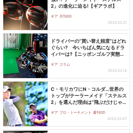
2」の進化に迫る!【ギアラボ】
ギア
月刊GD
2023.02.21
ドライバーの“買い替え頻度”はどれ
ぐらい? 今いちばん気になるドラ
イバーは?【ニッポンゴルフ実態調
査…
ギア
コラム
2023.02.14
C・モリカワにN・コルダ…世界の
トップがテーラーメイド「ステルス
2」を選んだ理由は“飛ぶだけじゃ
なく…
ギア
プロ・トーナメント
週刊GD
2023.02.07