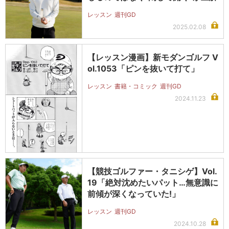
レッスン
週刊GD
2025.02.08
【レッスン漫画】新モダンゴルフ V
ol.1053「ピンを抜いて打て」
レッスン
書籍・コミック
週刊GD
2024.11.23
【競技ゴルファー・タニシゲ】Vol.
19「絶対沈めたいパット…無意識に
前傾が深くなっていた!」
レッスン
週刊GD
2024.10.28