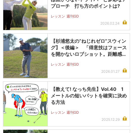
プローチ 打ち方のポイントは?
レッスン
週刊GD
2026.02.24
【杉浦悠太の“ねじれゼロ”スウィン
グ】＜後編＞ 「得意技はフェース
を開かないロブショット。距離感と
方…
レッスン
週刊GD
2026.01.27
【教えて! なっち先生】Vol.40 1
メートルの短いパットを確実に決め
る方法
レッスン
週刊GD
2025.12.29