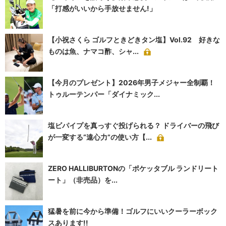
「打感がいいから手放せません!」
【小祝さくら ゴルフときどきタン塩】Vol.92 好きな
ものは魚、ナマコ酢、シャ...
【今月のプレゼント】2026年男子メジャー全制覇！
トゥルーテンパー「ダイナミック...
塩ビパイプを真っすぐ投げられる？ ドライバーの飛び
が一変する“遠心力”の使い方【...
ZERO HALLIBURTONの「ポケッタブル ランドリート
ート」（非売品）を...
猛暑を前に今から準備！ゴルフにいいクーラーボック
スあります!!