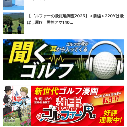
【ゴルファーの飛距離調査2025】＜前編＞220Yは飛
ばし屋!? 男性アマ140...