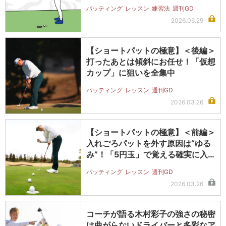
パッティング
レッスン
練習法
週刊GD
2026.06.29
【ショートパットの極意】＜後編＞
打ったあとは傾斜にお任せ！「仮想
カップ」に狙いを全集中
パッティング
レッスン
週刊GD
2026.03.26
【ショートパットの極意】＜前編＞
入れごろパットを外す原因は“ゆる
み”！「5円玉」で覚える確実に入
れる…
パッティング
レッスン
週刊GD
2026.03.26
コーチが語る木村彩子の強さの秘密
は曲がらないドライバーと多彩なア