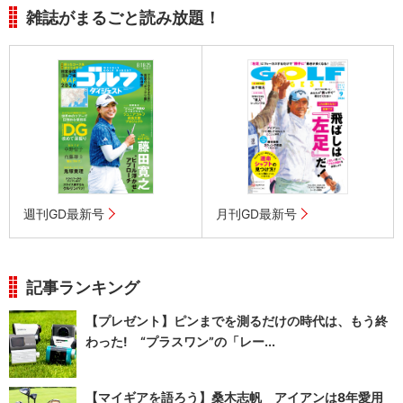
雑誌がまるごと読み放題！
週刊GD最新号
月刊GD最新号
記事ランキング
【プレゼント】ピンまでを測るだけの時代は、もう終
わった! “プラスワン”の「レー...
【マイギアを語ろう】桑木志帆 アイアンは8年愛用