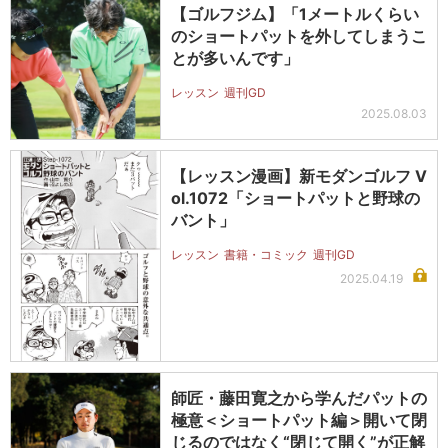
【ゴルフジム】「1メートルくらい
のショートパットを外してしまうこ
とが多いんです」
レッスン
週刊GD
2025.08.03
【レッスン漫画】新モダンゴルフ V
ol.1072「ショートパットと野球の
バント」
レッスン
書籍・コミック
週刊GD
2025.04.19
師匠・藤田寛之から学んだパットの
極意＜ショートパット編＞開いて閉
じるのではなく“閉じて開く”が正解