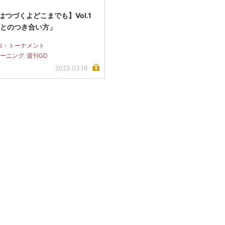
はつづくよどこまでも】Vol.1
傷とのつき合い方」
ロ・トーナメント
ーニング
週刊GD
2023.03.16