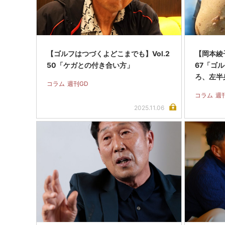
【ゴルフはつづくよどこまでも】Vol.2
【岡本綾子
50「ケガとの付き合い方」
67「ゴ
ろ、左半
コラム
週刊GD
コラム
週
2025.11.06