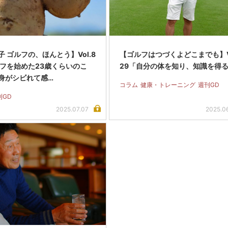
 ゴルフの、ほんとう】Vol.8
【ゴルフはつづくよどこまでも】Vo
ルフを始めた23歳くらいのこ
29「自分の体を知り、知識を得
身がシビれて感…
コラム
健康・トレーニング
週刊GD
刊GD
2025.07.07
2025.0