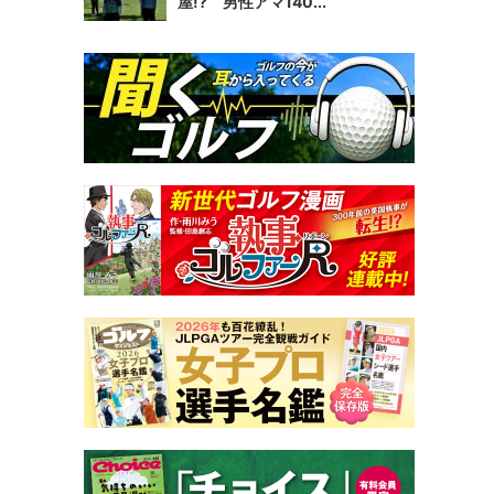
屋!? 男性アマ140...