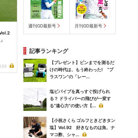
週刊GD最新号
月刊GD最新号
l.2
る」
記事ランキング
【プレゼント】ピンまでを測るだ
6.05
けの時代は、もう終わった! “プ
ラスワン”の「レー...
塩ビパイプを真っすぐ投げられ
る？ ドライバーの飛びが一変す
る“遠心力”の使い方【...
【小祝さくら ゴルフときどきタン
塩】Vol.92 好きなものは魚、ナ
マコ酢、シャ...