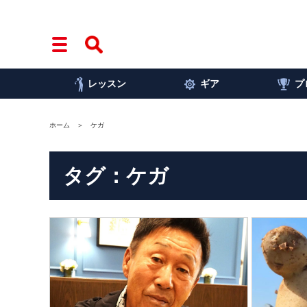
レッスン
ギア
プ
ホーム
ケガ
タグ：ケガ