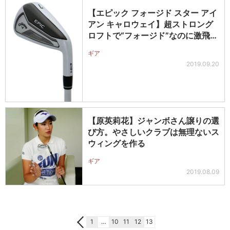
【エピック フォージド スター アイ
アン キャロウェイ】超ストロング
ロフトで“フォージド”なのに激飛…
ギア
2019.09.20
【原英莉花】ジャンボさん譲りの選
び方。やさしいクラブは無理ないス
ウィングを作る
ギア
2019.08.09
1
…
10
11
12
13