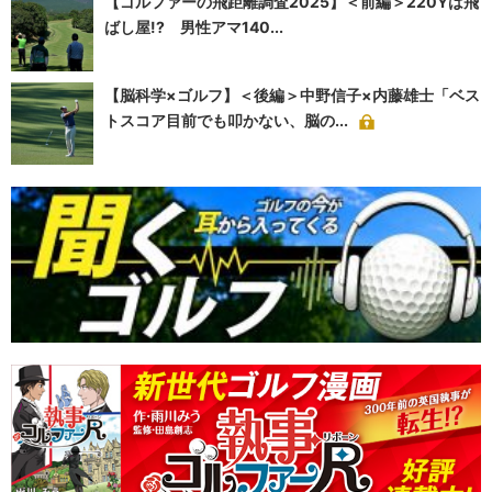
【ゴルファーの飛距離調査2025】＜前編＞220Yは飛
ばし屋!? 男性アマ140...
【脳科学×ゴルフ】＜後編＞中野信子×内藤雄士「ベス
トスコア目前でも叩かない、脳の...