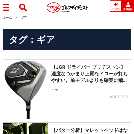
ログイン
会員登録
ホーム
ギア
タグ：ギア
【JGR ドライバー ブリヂストン】
適度なつかまり上質なドローが打ち
やすい。前モデルよりも確実に飛
距…
ギア
2019.09.28
【パター分析】マレットヘッドはな