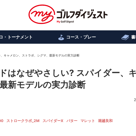
ロ・トーナメント
コース・プレー
書
ー、キャメロン、ストラボ、シグマ、最新モデルの実力診断
ドはなぜやさしい? スパイダー、
最新モデルの実力診断
2
00
ストロークラボ_2M
スパイダーX
パター
マレット
堀越良和