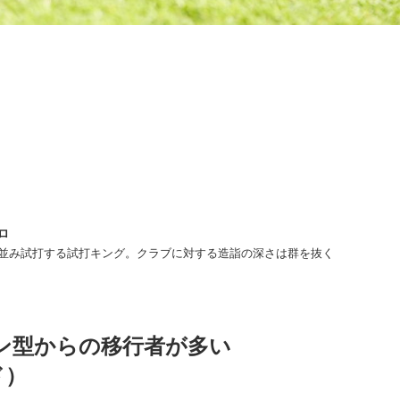
ロ
並み試打する試打キング。クラブに対する造詣の深さは群を抜く
ン型からの移行者が多い
ド）