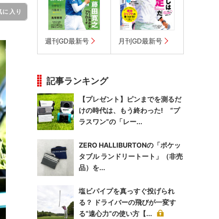
気に入り
週刊GD最新号
月刊GD最新号
記事ランキング
【プレゼント】ピンまでを測るだ
けの時代は、もう終わった! “プ
ラスワン”の「レー...
ZERO HALLIBURTONの「ポケッ
タブル ランドリートート」（非売
品）を...
塩ビパイプを真っすぐ投げられ
る？ ドライバーの飛びが一変す
る“遠心力”の使い方【...