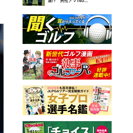
屋!? 男性アマ140...