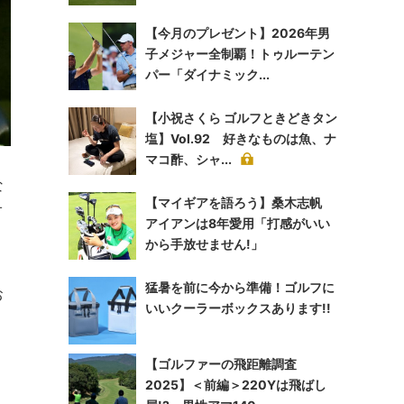
【今月のプレゼント】2026年男
子メジャー全制覇！トゥルーテン
パー「ダイナミック...
【小祝さくら ゴルフときどきタン
塩】Vol.92 好きなものは魚、ナ
マコ酢、シャ...
な
【マイギアを語ろう】桑木志帆
オ
アイアンは8年愛用「打感がいい
から手放せません!」
猛暑を前に今から準備！ゴルフに
お
いいクーラーボックスあります!!
【ゴルファーの飛距離調査
2025】＜前編＞220Yは飛ばし
ト