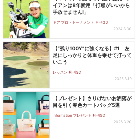
イアンは8年愛用「打感がいいから
手放せません!」
ギア プロ・トーナメント 月刊GD
2024.8.30
【“残り100Y”に強くなる】#1 左
足にしっかりと体重を乗せて打って
いこう
レッスン 月刊GD
2025.3.19
【プレゼント】さりげないお洒落が
目を引く春色カートバッグ5選
information プレゼント 月刊GD
2026.3.20