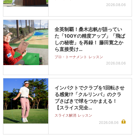
2026.08.06
全英制覇！桑木志帆が語ってい
た「100Yの精度アップ」「飛ば
しの秘密」を再録！ 藤田寛之か
ら直接受け…
プロ・トーナメント
レッスン
2026.08.06
インパクトでクラブを1回転させ
る感覚!?「クルリンパ」のクラ
ブさばきで球をつかまえる！
【スライス完全…
スライス解消
レッスン
2026.08.06