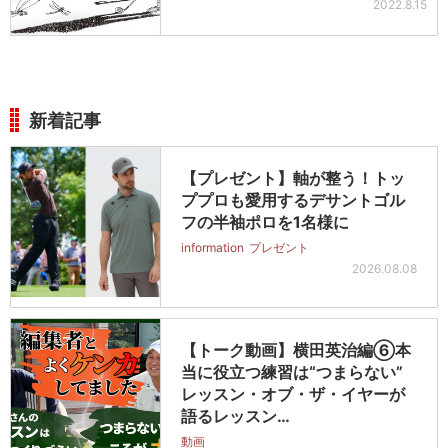
2022.8.15
新着記事
【プレゼント】軸が整う！トッ
ププロも愛用するデサントゴル
フの半袖ポロを1名様に
information
プレゼント
2026.08.08
【トーク動画】横田英治編⑥本
当に役立つ練習は“つまらない”
レッスン・オブ・ザ・イヤーが
語るレッスン…
動画