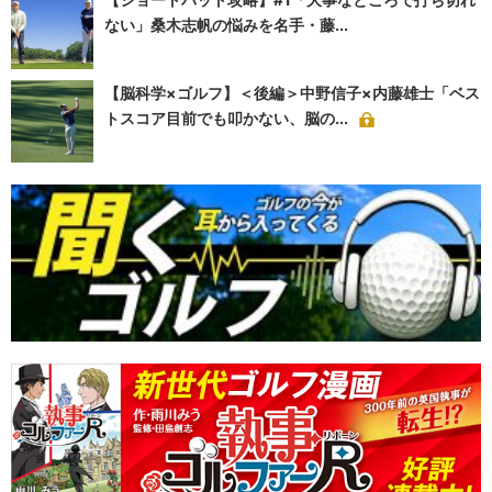
ない」桑木志帆の悩みを名手・藤...
【脳科学×ゴルフ】＜後編＞中野信子×内藤雄士「ベス
トスコア目前でも叩かない、脳の...