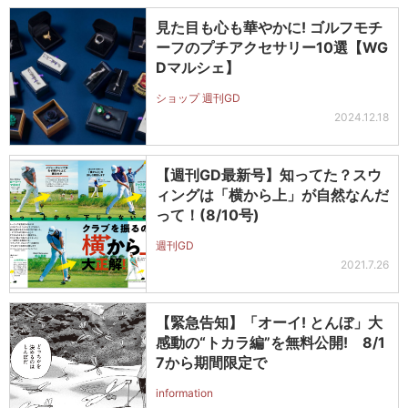
見た目も心も華やかに! ゴルフモチ
ーフのプチアクセサリー10選【WG
Dマルシェ】
ショップ 週刊GD
2024.12.18
【週刊GD最新号】知ってた？スウ
ィングは「横から上」が自然なんだ
って！(8/10号)
週刊GD
2021.7.26
【緊急告知】「オーイ! とんぼ」大
感動の“トカラ編”を無料公開! 8/1
7から期間限定で
information