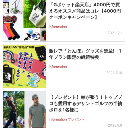
「Gポケット楽天店」4000円で買
えるオススメ商品はコレ【4000円
クーポンキャンペーン】
information
2021.12.1
激レア「とんぼ」グッズを進呈! 1
年プラン限定の継続特典
information
2023.5.18
【プレゼント】軸が整う！トッププ
ロも愛用するデサントゴルフの半袖
ポロを1名様に
information プレゼント
2026.8.8