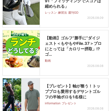
91「フィッティングでスコアは
縮められる」
レッスン
練習法
週刊GD
2026.08.09
【動画】ゴルフ“勝手に”ダイジ
ェスト＜もやもやFile.37＞プロ
にとっては「カロリー摂取」!?
ゴ…
動画
2026.08.08
【プレゼント】軸が整う！トッ
ププロも愛用するデサントゴル
フの半袖ポロを1名様に
information
プレゼント
2026.08.08