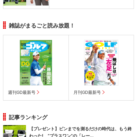
雑誌がまるごと読み放題！
週刊GD最新号
月刊GD最新号
記事ランキング
【プレゼント】ピンまでを測るだけの時代は、もう終
わった! “プラスワン”の「レー...