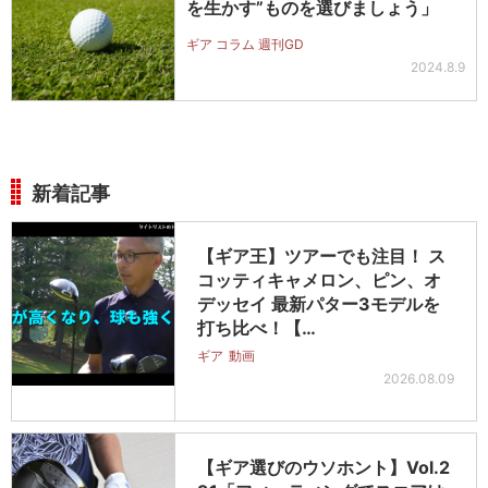
を生かす”ものを選びましょう」
ギア コラム 週刊GD
2024.8.9
新着記事
【ギア王】ツアーでも注目！ ス
コッティキャメロン、ピン、オ
デッセイ 最新パター3モデルを
打ち比べ！【…
ギア
動画
2026.08.09
【ギア選びのウソホント】Vol.2