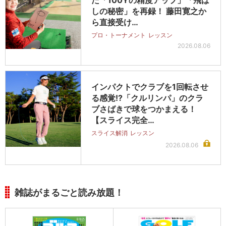
た「100Yの精度アップ」「飛ば
しの秘密」を再録！ 藤田寛之か
ら直接受け…
プロ・トーナメント
レッスン
2026.08.06
インパクトでクラブを1回転させ
る感覚!?「クルリンパ」のクラ
ブさばきで球をつかまえる！
【スライス完全…
スライス解消
レッスン
2026.08.06
雑誌がまるごと読み放題！