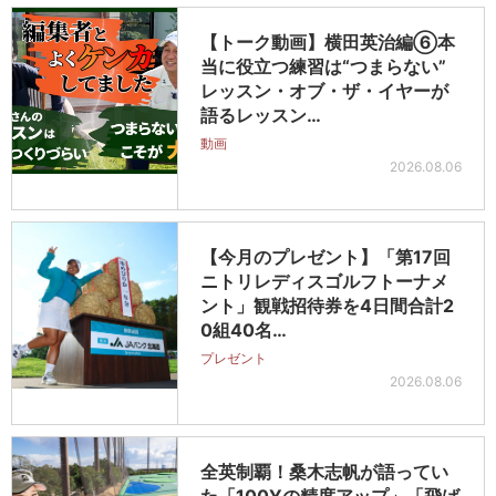
【トーク動画】横田英治編⑥本
当に役立つ練習は“つまらない”
レッスン・オブ・ザ・イヤーが
語るレッスン…
動画
2026.08.06
【今月のプレゼント】「第17回
ニトリレディスゴルフトーナメ
ント」観戦招待券を4日間合計2
0組40名…
プレゼント
2026.08.06
全英制覇！桑木志帆が語ってい