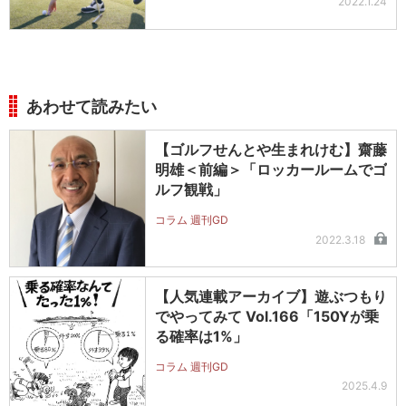
2022.1.24
あわせて読みたい
【ゴルフせんとや生まれけむ】齋藤
明雄＜前編＞「ロッカールームでゴ
ルフ観戦」
コラム 週刊GD
2022.3.18
【人気連載アーカイブ】遊ぶつもり
でやってみて Vol.166「150Yが乗
る確率は1%」
コラム 週刊GD
2025.4.9