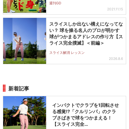
週刊GD
2021.11.15
スライスしか出ない構えになってな
い？ 球を操る名人のプロが明かす
球がつかまるアドレスの作り方【ス
ライス完全撲滅】＜前編＞
スライス解消 レッスン
2026.8.6
新着記事
インパクトでクラブを1回転させ
る感覚!?「クルリンパ」のクラ
ブさばきで球をつかまえる！
【スライス完全…