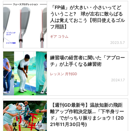
「FP値」が大きい・小さいってど
ういうこと? 球が左右に散らばる
人は覚えておこう【明日使えるゴル
フ用語】
ギア コラム
2023.5.7
練習場の経営者に聞いた「アプロー
チ」が上手くなる練習術
レッスン 月刊GD
2024.1.7
【週刊GD最新号】温故知新の飛距
離アップ作戦決定版…「下半身リー
ド」でがっちり振りまショウ！(20
21年11月30日号)