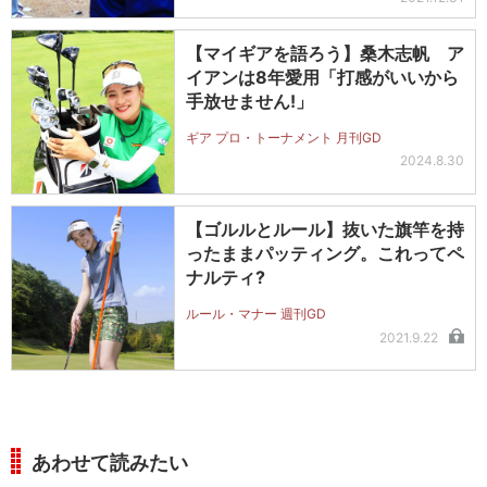
【マイギアを語ろう】桑木志帆 ア
イアンは8年愛用「打感がいいから
手放せません!」
ギア プロ・トーナメント 月刊GD
2024.8.30
【ゴルルとルール】抜いた旗竿を持
ったままパッティング。これってペ
ナルティ?
ルール・マナー 週刊GD
2021.9.22
あわせて読みたい