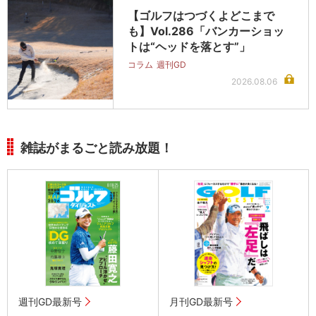
【ゴルフはつづくよどこまで
も】Vol.286「バンカーショッ
トは“ヘッドを落とす”」
コラム
週刊GD
2026.08.06
雑誌がまるごと読み放題！
週刊GD最新号
月刊GD最新号