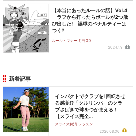
【本当にあったルールの話】Vol.4
ラフから打ったらボールが2つ飛
び出した! 誤球のペナルティーは
つく?
ルール・マナー 月刊GD
2024.1.9
新着記事
インパクトでクラブを1回転させ
る感覚!?「クルリンパ」のクラ
ブさばきで球をつかまえる！
【スライス完全…
スライス解消
レッスン
2026.08.06