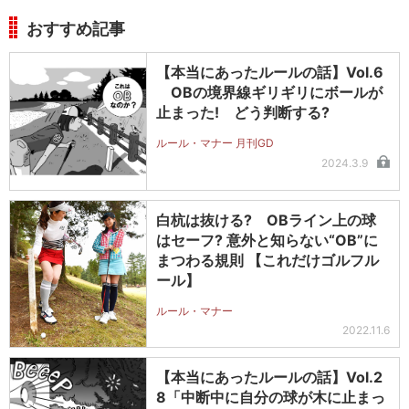
おすすめ記事
【本当にあったルールの話】Vol.6
OBの境界線ギリギリにボールが
止まった! どう判断する?
ルール・マナー 月刊GD
2024.3.9
白杭は抜ける? OBライン上の球
はセーフ? 意外と知らない“OB”に
まつわる規則 【これだけゴルフル
ール】
ルール・マナー
2022.11.6
【本当にあったルールの話】Vol.2
8「中断中に自分の球が木に止まっ