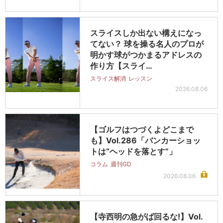
スライスしか出ない構えになっ
てない？ 球を操る名人のプロが
明かす球がつかまるアドレスの
作り方【スライ…
スライス解消
レッスン
2026.08.06
【ゴルフはつづくよどこまで
も】Vol.286「バンカーショッ
トは“ヘッドを落とす”」
コラム
週刊GD
2026.08.06
【寺西明の急がば回るな!】Vol.