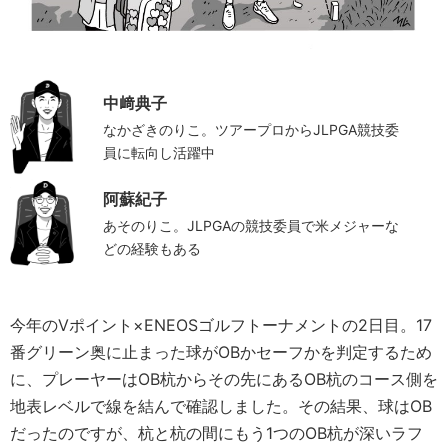
中﨑典子
なかざきのりこ。ツアープロからJLPGA競技委
員に転向し活躍中
阿蘇紀子
あそのりこ。JLPGAの競技委員で米メジャーな
どの経験もある
今年のVポイント×ENEOSゴルフトーナメントの2日目。17
番グリーン奥に止まった球がOBかセーフかを判定するため
に、プレーヤーはOB杭からその先にあるOB杭のコース側を
地表レベルで線を結んで確認しました。その結果、球はOB
だったのですが、杭と杭の間にもう1つのOB杭が深いラフ