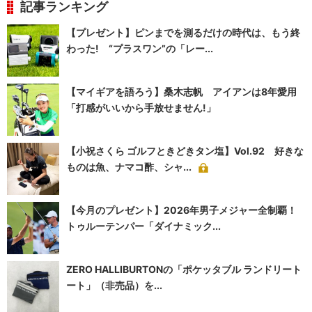
記事ランキング
【プレゼント】ピンまでを測るだけの時代は、もう終
わった! “プラスワン”の「レー...
【マイギアを語ろう】桑木志帆 アイアンは8年愛用
「打感がいいから手放せません!」
【小祝さくら ゴルフときどきタン塩】Vol.92 好きな
ものは魚、ナマコ酢、シャ...
【今月のプレゼント】2026年男子メジャー全制覇！
トゥルーテンパー「ダイナミック...
ZERO HALLIBURTONの「ポケッタブル ランドリート
ート」（非売品）を...