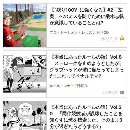
【“残り100Y”に強くなる】#2「左
奥」へのミスを防ぐために桑木志帆
が意識していることとは?
プロ・トーナメント レッスン 月刊GD
2025.3.19
【本当にあったルールの話】Vol.8
ストロークを止めようとしたが、
クラブヘッドが球に当たってしまっ
た! これってペナルティ?
ルール・マナー 月刊GD
2024.5.9
【本当にあったルールの話】Vol.2
0 「同伴競技者が誤球したことを
知らずに球を捜索した。そのまま3
分が過ぎたらどうする?」