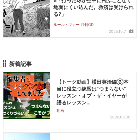
5「打った球が空中に飛ぶことなく
地面にくい込んだ。救済は受けられ
る?」
ルール・マナー 月刊GD
2025.10.7
新着記事
【トーク動画】横田英治編⑥本
当に役立つ練習は“つまらない”
レッスン・オブ・ザ・イヤーが
語るレッスン…
動画
2026.08.06