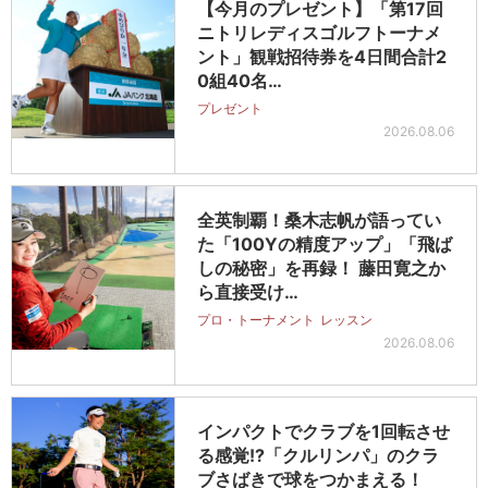
【今月のプレゼント】「第17回
ニトリレディスゴルフトーナメ
ント」観戦招待券を4日間合計2
0組40名…
プレゼント
2026.08.06
全英制覇！桑木志帆が語ってい
た「100Yの精度アップ」「飛ば
しの秘密」を再録！ 藤田寛之か
ら直接受け…
プロ・トーナメント
レッスン
2026.08.06
インパクトでクラブを1回転させ
る感覚!?「クルリンパ」のクラ
ブさばきで球をつかまえる！