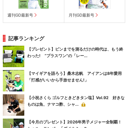
週刊GD最新号
月刊GD最新号
記事ランキング
【プレゼント】ピンまでを測るだけの時代は、もう終
わった! “プラスワン”の「レー...
【マイギアを語ろう】桑木志帆 アイアンは8年愛用
「打感がいいから手放せません!」
【小祝さくら ゴルフときどきタン塩】Vol.92 好きな
ものは魚、ナマコ酢、シャ...
【今月のプレゼント】2026年男子メジャー全制覇！