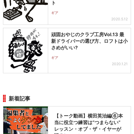
ト
ギア
2020.5.12
頑固おやじのクラブ工房Vol.13 最
新ドライバーの選び方、ロフトは小
さめがいい?
ギア
2020.1.21
新着記事
【トーク動画】横田英治編⑥本
当に役立つ練習は“つまらない”
レッスン・オブ・ザ・イヤーが