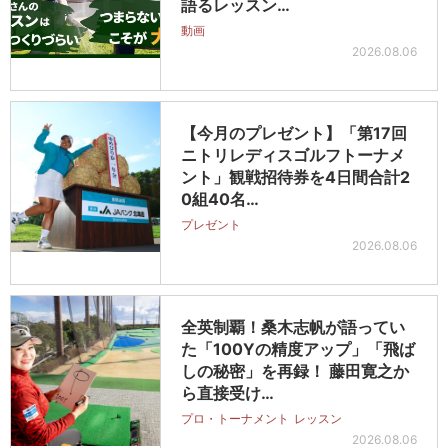
語るレッスン…
動画
2026.08.06
【今月のプレゼント】「第17回
ニトリレディスゴルフトーナメ
ント」観戦招待券を4日間合計2
0組40名…
プレゼント
2026.08.06
全英制覇！桑木志帆が語ってい
た「100Yの精度アップ」「飛ば
しの秘密」を再録！ 藤田寛之か
ら直接受け…
プロ・トーナメント
レッスン
2026.08.06