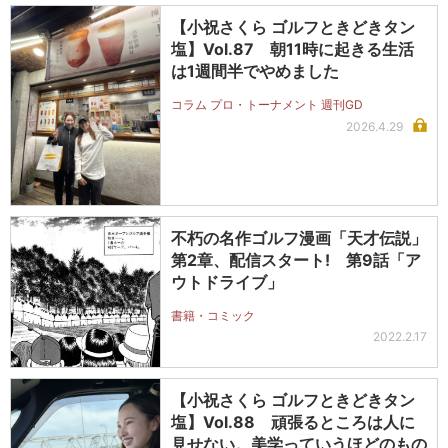
【小祝さくら ゴルフときどきタン
塩】Vol.87 朝11時に起きる生活
は1週間半でやめました
コラム プロ・トーナメント 週刊GD
2026.4.29
不朽の名作ゴルフ漫画「天才伝説」
第2章、配信スタート! 第9話「ア
ウトドライブ」
書籍・コミック
2022.2.17
【小祝さくら ゴルフときどきタン
塩】Vol.88 頑張るところは人に
見せない。美学っていうほどのもの