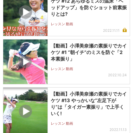
ケツ #12 あらゆるミスの温床「ヘ
ッドアップ」を防ぐショット前素振
りとは?
レッスン 動画
2022.11.11
【動画】小澤美奈瀬の素振りでカイ
ケツ #1 “朝イチ”のミスを防ぐ「2
本素振り」
レッスン 動画
2022.10.24
【動画】小澤美奈瀬の素振りでカイ
ケツ #13 やっかいな“左足下が
り”は「タイガー素振り」で上手く
いく!
レッスン 動画
2022.11.13