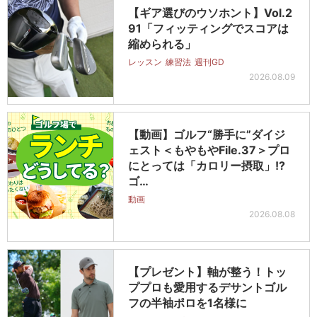
【ギア選びのウソホント】Vol.2
91「フィッティングでスコアは
縮められる」
レッスン
練習法
週刊GD
2026.08.09
【動画】ゴルフ“勝手に”ダイジ
ェスト＜もやもやFile.37＞プロ
にとっては「カロリー摂取」!?
ゴ…
動画
2026.08.08
【プレゼント】軸が整う！トッ
ププロも愛用するデサントゴル
フの半袖ポロを1名様に