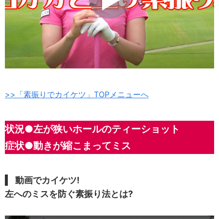
>>「素振りでカイケツ」TOPメニューへ
状況●左が狭いホールのティーショット
症状●動きが縮こまってミス
動画でカイケツ!
左へのミスを防ぐ素振り法とは?