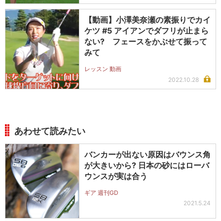
【動画】小澤美奈瀬の素振りでカイ
ケツ #5 アイアンでダフリが止まら
ない? フェースをかぶせて振って
みて
レッスン 動画
2022.10.28
あわせて読みたい
バンカーが出ない原因はバウンス角
が大きいから? 日本の砂にはローバ
ウンスが実は合う
ギア 週刊GD
2021.5.24