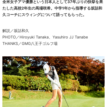
全米女子アマ優勝という日本人として37年ぶりの快挙を果
たした高校2年生の馬場咲希。中学1年から指導する坂詰和
久コーチにスウィングについて語ってもらった。
解説／坂詰和久
PHOTO／Hiroyuki Tanaka、Yasuhiro JJ Tanabe
THANKS／GMG八王子ゴルフ場