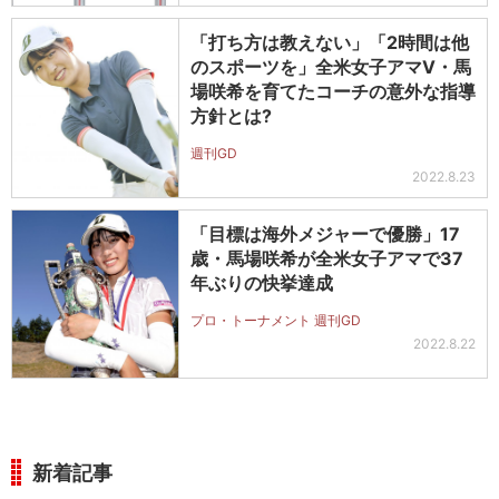
「打ち方は教えない」「2時間は他
のスポーツを」全米女子アマV・馬
場咲希を育てたコーチの意外な指導
方針とは?
週刊GD
2022.8.23
「目標は海外メジャーで優勝」17
歳・馬場咲希が全米女子アマで37
年ぶりの快挙達成
プロ・トーナメント 週刊GD
2022.8.22
新着記事