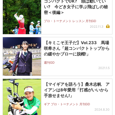
コンパクトでOK? 頭は動いてい
い? 今どき女子に学ぶ飛ばしの秘
密＜後編＞
プロ・トーナメント レッスン 月刊GD
2022.11.3
【キミこそ王子だ】Vol.233 馬場
咲希さん「超コンパクトトップから
の緩やかブローに脱帽!」
週刊GD
2021.1.5
【マイギアを語ろう】桑木志帆 ア
イアンは8年愛用「打感がいいから
手放せません!」
ギア プロ・トーナメント 月刊GD
2024.8.30