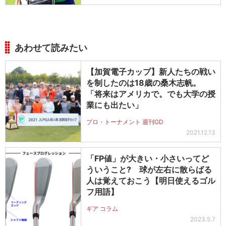
あわせて読みたい
【加賀電子カップ】新人たちの戦い
を制したのは18歳の桑木志帆。
「将来はアメリカで。でも大学の授
業にも出たい」
プロ・トーナメント 週刊GD
2021.12.13
「FP値」が大きい・小さいってど
ういうこと? 球が左右に散らばる
人は覚えておこう【明日使えるゴル
フ用語】
ギア コラム
2023.5.7