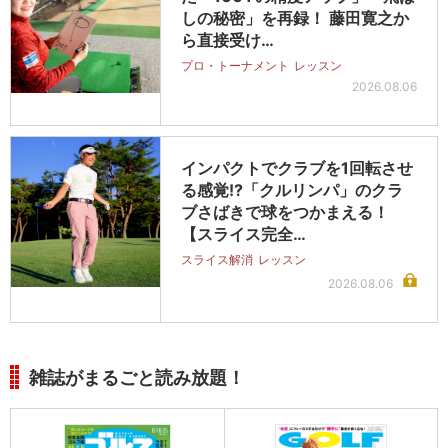
しの秘密」を再録！ 藤田寛之か
ら直接受け…
プロ・トーナメント
レッスン
2026.08.06
インパクトでクラブを1回転させ
る感覚!?「クルリンパ」のクラ
ブさばきで球をつかまえる！
【スライス完全…
スライス解消
レッスン
2026.08.06
雑誌がまるごと読み放題！