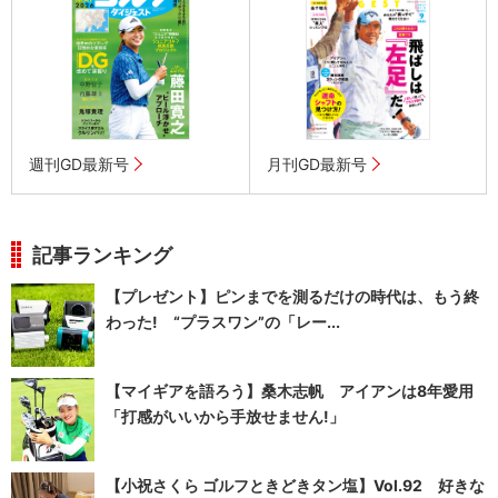
週刊GD最新号
月刊GD最新号
記事ランキング
【プレゼント】ピンまでを測るだけの時代は、もう終
わった! “プラスワン”の「レー...
【マイギアを語ろう】桑木志帆 アイアンは8年愛用
「打感がいいから手放せません!」
【小祝さくら ゴルフときどきタン塩】Vol.92 好きな