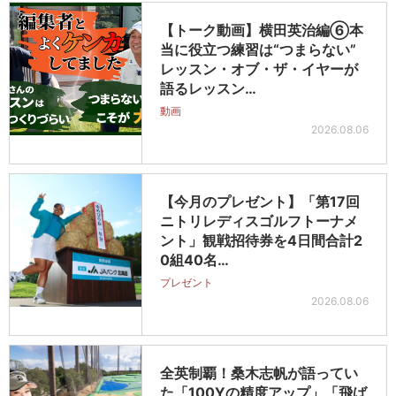
【トーク動画】横田英治編⑥本
当に役立つ練習は“つまらない”
レッスン・オブ・ザ・イヤーが
語るレッスン…
動画
2026.08.06
【今月のプレゼント】「第17回
ニトリレディスゴルフトーナメ
ント」観戦招待券を4日間合計2
0組40名…
プレゼント
2026.08.06
全英制覇！桑木志帆が語ってい
た「100Yの精度アップ」「飛ば