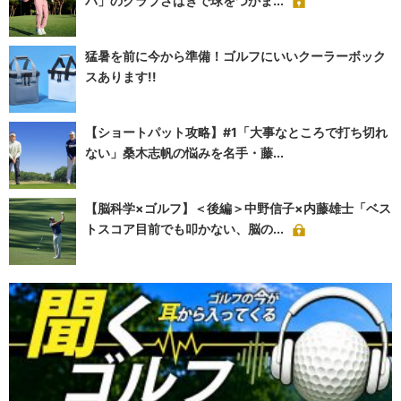
パ」のクラブさばきで球をつかま...
猛暑を前に今から準備！ゴルフにいいクーラーボック
スあります!!
【ショートパット攻略】#1「大事なところで打ち切れ
ない」桑木志帆の悩みを名手・藤...
【脳科学×ゴルフ】＜後編＞中野信子×内藤雄士「ベス
トスコア目前でも叩かない、脳の...