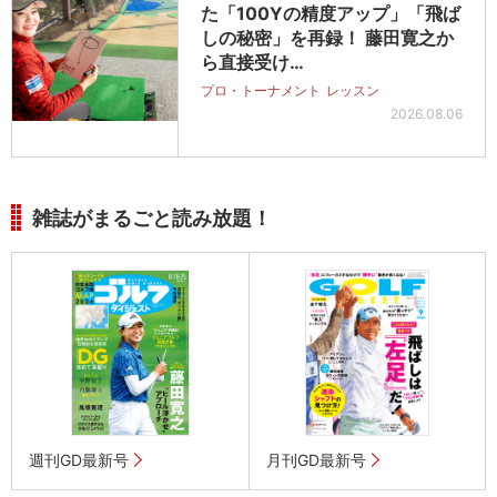
た「100Yの精度アップ」「飛ば
しの秘密」を再録！ 藤田寛之か
ら直接受け…
プロ・トーナメント
レッスン
2026.08.06
雑誌がまるごと読み放題！
週刊GD最新号
月刊GD最新号