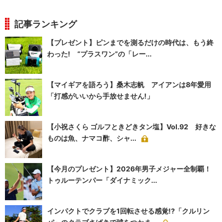
記事ランキング
【プレゼント】ピンまでを測るだけの時代は、もう終
わった! “プラスワン”の「レー...
【マイギアを語ろう】桑木志帆 アイアンは8年愛用
「打感がいいから手放せません!」
【小祝さくら ゴルフときどきタン塩】Vol.92 好きな
ものは魚、ナマコ酢、シャ...
【今月のプレゼント】2026年男子メジャー全制覇！
トゥルーテンパー「ダイナミック...
インパクトでクラブを1回転させる感覚!?「クルリン