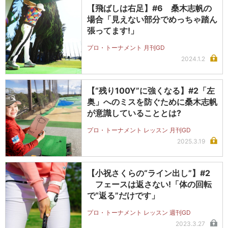
【飛ばしは右足】#6 桑木志帆の
場合「見えない部分でめっちゃ踏ん
張ってます!」
プロ・トーナメント 月刊GD
2024.1.2
【“残り100Y”に強くなる】#2「左
奥」へのミスを防ぐために桑木志帆
が意識していることとは?
プロ・トーナメント レッスン 月刊GD
2025.3.19
【小祝さくらの“ライン出し”】#2
フェースは返さない!「体の回転
で“返る”だけです」
プロ・トーナメント レッスン 週刊GD
2023.3.27