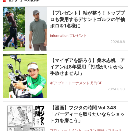
【プレゼント】軸が整う！トッププ
ロも愛用するデサントゴルフの半袖
ポロを1名様に
information プレゼント
2026.8.8
【マイギアを語ろう】桑木志帆 ア
イアンは8年愛用「打感がいいから
手放せません!」
ギア プロ・トーナメント 月刊GD
2024.8.30
【漫画】フジタの時間 Vol.348
「バーディーを取りたいならショッ
ト力を磨こう」
プロ・トーナメント レッスン 書籍・コミック