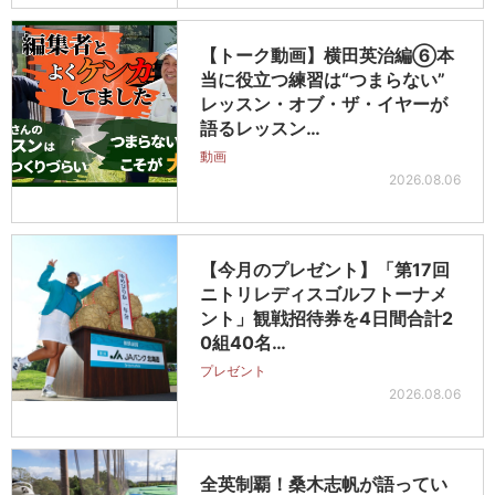
【トーク動画】横田英治編⑥本
当に役立つ練習は“つまらない”
レッスン・オブ・ザ・イヤーが
語るレッスン…
動画
2026.08.06
【今月のプレゼント】「第17回
ニトリレディスゴルフトーナメ
ント」観戦招待券を4日間合計2
0組40名…
プレゼント
2026.08.06
全英制覇！桑木志帆が語ってい