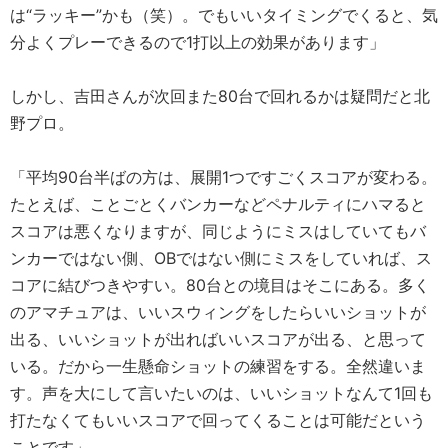
は“ラッキー”かも（笑）。でもいいタイミングでくると、気
分よくプレーできるので1打以上の効果があります」
しかし、吉田さんが次回また80台で回れるかは疑問だと北
野プロ。
「平均90台半ばの方は、展開1つですごくスコアが変わる。
たとえば、ことごとくバンカーなどペナルティにハマると
スコアは悪くなりますが、同じようにミスはしていてもバ
ンカーではない側、OBではない側にミスをしていれば、ス
コアに結びつきやすい。80台との境目はそこにある。多く
のアマチュアは、いいスウィングをしたらいいショットが
出る、いいショットが出ればいいスコアが出る、と思って
いる。だから一生懸命ショットの練習をする。全然違いま
す。声を大にして言いたいのは、いいショットなんて1回も
打たなくてもいいスコアで回ってくることは可能だという
ことです」