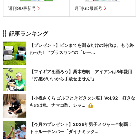
週刊GD最新号
月刊GD最新号
記事ランキング
【プレゼント】ピンまでを測るだけの時代は、もう終
わった! “プラスワン”の「レー...
【マイギアを語ろう】桑木志帆 アイアンは8年愛用
「打感がいいから手放せません!」
【小祝さくら ゴルフときどきタン塩】Vol.92 好きな
ものは魚、ナマコ酢、シャ...
【今月のプレゼント】2026年男子メジャー全制覇！
トゥルーテンパー「ダイナミック...