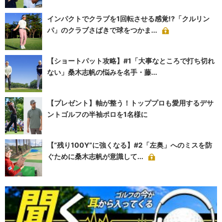
インパクトでクラブを1回転させる感覚!?「クルリン
パ」のクラブさばきで球をつかま...
【ショートパット攻略】#1「大事なところで打ち切れ
ない」桑木志帆の悩みを名手・藤...
【プレゼント】軸が整う！トッププロも愛用するデサ
ントゴルフの半袖ポロを1名様に
【“残り100Y”に強くなる】#2「左奥」へのミスを防
ぐために桑木志帆が意識して...