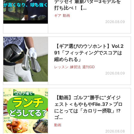
デッセイ 最新パター3モデルを
打ち比べ！【…
ギア
動画
2026.08.09
【ギア選びのウソホント】Vol.2
91「フィッティングでスコアは
縮められる」
レッスン
練習法
週刊GD
2026.08.09
【動画】ゴルフ“勝手に”ダイジ
ェスト＜もやもやFile.37＞プロ
にとっては「カロリー摂取」!?
ゴ…
動画
2026.08.08