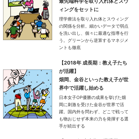
最先端科学を取り入れ体とスウ
ィングをセットに
理学療法を取り入れ体とスウィング
の関係を分析。細かいデータで弱点
を洗い出し、個々に最適な指導を行
う。グリーンから逆算するマネジメ
ントも徹底
【2018年 成長期：教え子たち
が活躍】
畑岡、金谷といった教え子が世
界中で活躍し始める
日本女子OP優勝の成果を挙げた畑
岡に刺激を受けた金谷が世界で活
躍。国内外を問わず、どこで戦って
も物おじせず本来の力を発揮する選
手が続出する