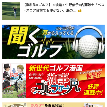
【脳科学×ゴルフ】＜後編＞中野信子×内藤雄士「ベス
トスコア目前でも叩かない、脳の...