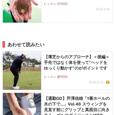
レッスン 月刊GD
2025.2.16
あわせて読みたい
【薄芝からのアプローチ】＜後編＞
手先ではなく体を使って“ヘッドを
ゆっくり動かす”のがポイントです
レッスン 週刊GD
2025.4.23
【通勤GD】芹澤信雄「1番ホールの
木の下で…」Vol.46 スウィングを
見直す前にグリップと真面目に向き