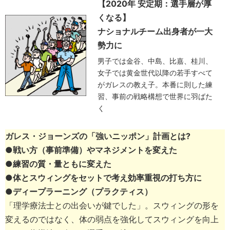
【2020年 安定期：選手層が厚
くなる】
ナショナルチーム出身者が一大
勢力に
男子では金谷、中島、比嘉、桂川、
女子では黄金世代以降の若手すべて
がガレスの教え子。本番に則した練
習、事前の戦略構想で世界に羽ばた
く
ガレス・ジョーンズの「強いニッポン」計画とは?
●戦い方（事前準備）やマネジメントを変えた
●練習の質・量ともに変えた
●体とスウィングをセットで考え効率重視の打ち方に
●ディープラーニング（プラクティス）
「理学療法士との出会いが鍵でした」。スウィングの形を
変えるのではなく、体の弱点を強化してスウィングを向上