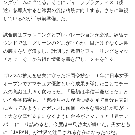
ングゲームに当てる。そこにディーププラクティス（後
述）を導入すると練習の質は格段に向上する。さらに重視
しているのが「事前準備」だ。
試合前はプランニングとプレパレーションが必須。練習ラ
ウンドでは、グリーンのどこが平らか、目だけでなく足裏
の感覚を研ぎ澄まし、計測した数値とフィーリングをマッ
チさせ、そこから得た情報を書き記し、メモを作る。
ガレスの教えを忠実に守った畑岡奈紗が、16年に日本女子
オープンでアマチュア優勝という成果を挙げたことでチー
ムの意識は大きく変わった。「最初は半信半疑だった」と
いう金谷拓実も、「奈紗ちゃんが勝つ姿を見て自分も真剣
にやってみよう」とガレスに傾倒。小さな雪の粒が転がっ
て大きな雪だるまになるように金谷がアマチュア世界ナン
バー1に上り詰めると、今度は中島啓太が続いた。男女とも
に『JAPAN』が世界で注目される存在になったのだ。