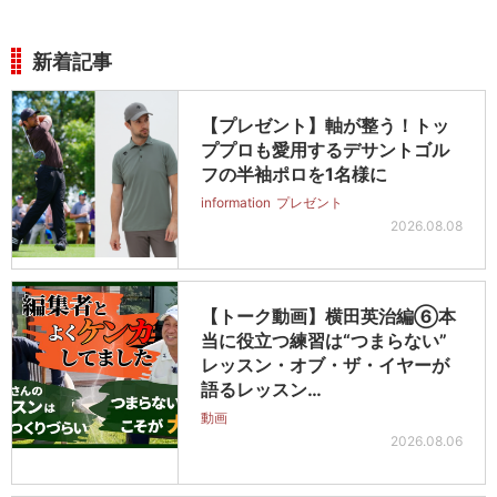
新着記事
【プレゼント】軸が整う！トッ
ププロも愛用するデサントゴル
フの半袖ポロを1名様に
information
プレゼント
2026.08.08
【トーク動画】横田英治編⑥本
当に役立つ練習は“つまらない”
レッスン・オブ・ザ・イヤーが
語るレッスン…
動画
2026.08.06