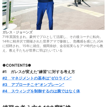
ガレス・ジョーンズ
71年英国生まれ。豪州でプロとして活躍し、その後コーチに転向。
14年に軽井沢で開催された世界アマで惨敗し、危機感を感じたJGA
に招聘され、15年に就任。畑岡奈紗、金谷拓実らをアマ時代から教
え、教え子たちが世界に羽ばたいている
●CONTENTS●
#1 ガレスが変えた“練習”に対する考え方
#2 マネジメントの基本は“ゼロライン”
#3 アプローチこそ“オンプレーン”
#4 スウィングを制御するのは腕ではなく体