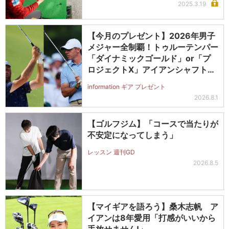
2025.3.19
【今月のプレゼント】2026年男子
メジャー全制覇！トゥルーテンパー
「ダイナミックゴールド」or「プ
ロジェクトX」アイアンシャフト
（#5～#PW）＋ICONグリップセ
information ギア プレゼント
ットを抽選で2名に！
2026.8.1
【ゴルフジム】「コースで当たりが
不安定になってしまう」
レッスン 週刊GD
2026.8.5
【マイギアを語ろう】桑木志帆 ア
イアンは8年愛用「打感がいいから