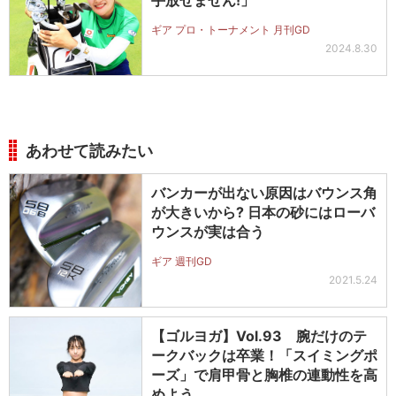
手放せません!」
ギア プロ・トーナメント 月刊GD
2024.8.30
あわせて読みたい
バンカーが出ない原因はバウンス角
が大きいから? 日本の砂にはローバ
ウンスが実は合う
ギア 週刊GD
2021.5.24
【ゴルヨガ】Vol.93 腕だけのテ
ークバックは卒業！「スイミングポ
ーズ」で肩甲骨と胸椎の連動性を高
めよう