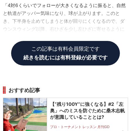
「4対6くらいでフォローが大きくなるように振ると、自然
と軌道がアッパー気味になり、球が上がります。このと
き、下半身を止めてしまうと体が回りにくくなるので、ダ
ウンスウィング以降、右ひざを少し左ひざに寄せるように
送ってください」
この記事は有料会員限定です
続きを読むには有料登録が必要です
おすすめ記事
【“残り100Y”に強くなる】#2「左
奥」へのミスを防ぐために桑木志帆
が意識していることとは?
プロ・トーナメント レッスン 月刊GD