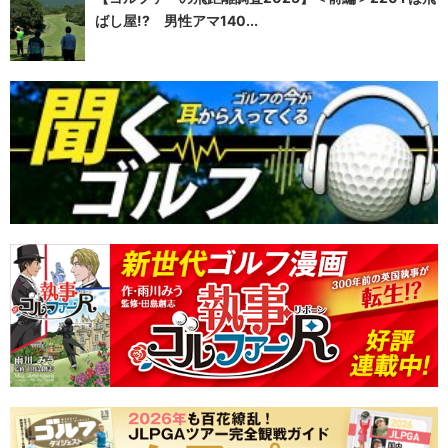
ばし屋!? 男性アマ140...