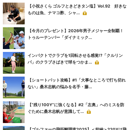
【小祝さくら ゴルフときどきタン塩】Vol.92 好きな
ものは魚、ナマコ酢、シャ...
【今月のプレゼント】2026年男子メジャー全制覇！
トゥルーテンパー「ダイナミック...
インパクトでクラブを1回転させる感覚!?「クルリン
パ」のクラブさばきで球をつかま...
【ショートパット攻略】#1「大事なところで打ち切れ
ない」桑木志帆の悩みを名手・藤...
【“残り100Y”に強くなる】#2「左奥」へのミスを防
ぐために桑木志帆が意識して...
【ゴルファーの飛距離調査2025】＜前編＞220Yは飛