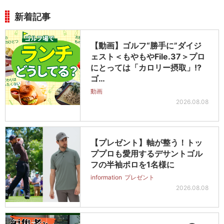
新着記事
【動画】ゴルフ“勝手に”ダイジ
ェスト＜もやもやFile.37＞プロ
にとっては「カロリー摂取」!?
ゴ…
動画
2026.08.08
【プレゼント】軸が整う！トッ
ププロも愛用するデサントゴル
フの半袖ポロを1名様に
information
プレゼント
2026.08.08