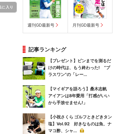
気に入り
週刊GD最新号
月刊GD最新号
記事ランキング
【プレゼント】ピンまでを測るだ
けの時代は、もう終わった! “プ
ラスワン”の「レー...
【マイギアを語ろう】桑木志帆
アイアンは8年愛用「打感がいい
から手放せません!」
【小祝さくら ゴルフときどきタン
塩】Vol.92 好きなものは魚、ナ
マコ酢、シャ...