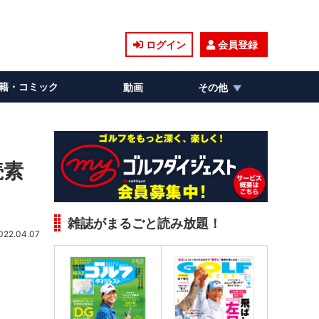
ログイン
会員登録
籍・コミック
動画
その他
続素
雑誌がまるごと読み放題！
022.04.07