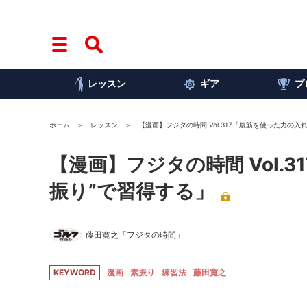
レッスン
ギア
プ
ホーム
レッスン
【漫画】フジタの時間 Vol.317「腹筋を使った力の入
【漫画】フジタの時間 Vol.
振り”で習得する」
藤田寛之「フジタの時間」
KEYWORD
漫画
素振り
練習法
藤田寛之