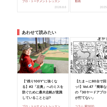
プロ・トーナメント レッスン
動画
2026.8.6
2025
あわせて読みたい
【“残り100Y”に強くな
【たま～に80台で回
る】#2「左奥」へのミスを
ッ!】Vol.47「簡単
防ぐために桑木志帆が意識
の『30ヤードアプロ
していることとは?
が打てない」
プロ・トーナメント レッスン
コラム 週刊GD