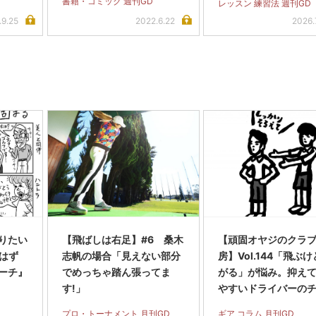
書籍・コミック 週刊GD
レッスン 練習法 週刊GD
.9.25
2022.6.22
2026.
りたい
【飛ばしは右足】#6 桑木
【頑固オヤジのクラ
なはず
志帆の場合「見えない部分
房】Vol.144「飛ぶ
ーチ』
でめっちゃ踏ん張ってま
がる」が悩み。抑え
す!」
やすいドライバーの
ン方法は?
プロ・トーナメント 月刊GD
ギア コラム 月刊GD