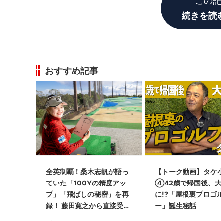
この
続きを読
おすすめ記事
全英制覇！桑木志帆が語っ
【トーク動画】タケ
ていた「100Yの精度アッ
④42歳で帰国後、
プ」「飛ばしの秘密」を再
に!?「屋根裏プロゴ
録！ 藤田寛之から直接受け
ー」誕生秘話
たパットのアドバイスも