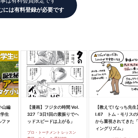
記事は有料会員限定です
むには有料登録が必要です
小山編
【漫画】フジタの時間 Vol.
【教えて! なっち先生
大学生
327「3日1回の素振りでヘ
l.67 トム・モリス
ルファ
ッドスピードは上がる」
から重視されてきた
ィングリズム」
プロ・トーナメント レッスン