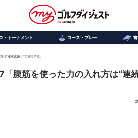
ロ・トーナメント
コース・プレー
書
れ方は“連続素振り”で習得する」
317「腹筋を使った力の入れ方は“連
2