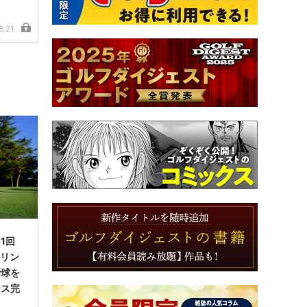
8.21
1回
ルリン
で球を
イス完