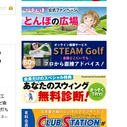
7.27
ブ工
けど曲
て打ち
チュー