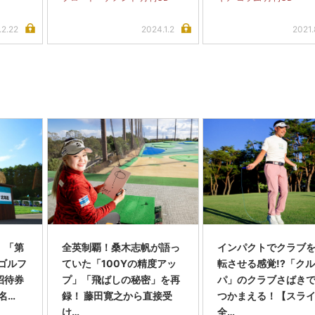
.2.22
2024.1.2
2021.
】「第
全英制覇！桑木志帆が語っ
インパクトでクラブを
スゴルフ
ていた「100Yの精度アッ
転させる感覚!?「ク
招待券
プ」「飛ばしの秘密」を再
パ」のクラブさばき
名…
録！ 藤田寛之から直接受
つかまえる！【スラ
け…
全…