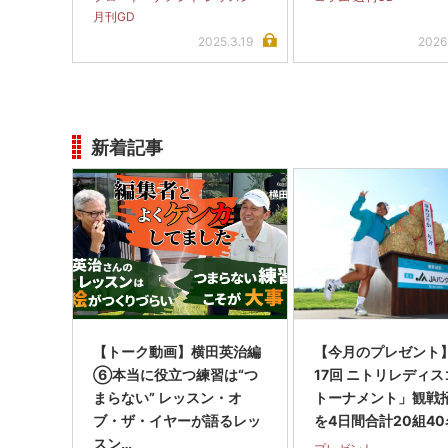
月刊GD
2025.3.19
2026
新着記事
【トーク動画】横田英治編
【今月のプレゼント
⑥本当に役立つ練習は“つ
17回 ニトリレディ
まらない” レッスン・オ
トーナメント」観戦
ブ・ザ・イヤーが語るレッ
を4日間合計20組40
スン…