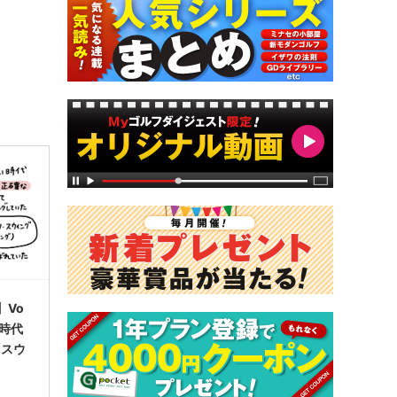
】Vo
の時代
「スウ