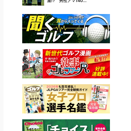
屋!? 男性アマ140...