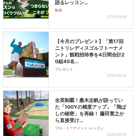
語るレッスン…
動画
2026.08.06
【今月のプレゼント】「第17回
ニトリレディスゴルフトーナメ
ント」観戦招待券を4日間合計2
0組40名…
プレゼント
2026.08.06
全英制覇！桑木志帆が語ってい
た「100Yの精度アップ」「飛ば
しの秘密」を再録！ 藤田寛之か
ら直接受け…
プロ・トーナメント
レッスン
2026.08.06