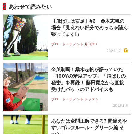
あわせて読みたい
【飛ばしは右足】#6 桑木志帆の
場合「見えない部分でめっちゃ踏ん
張ってます!」
プロ・トーナメント 月刊GD
2024.1.2
全英制覇！桑木志帆が語っていた
「100Yの精度アップ」「飛ばしの
秘密」を再録！ 藤田寛之から直接
受けたパットのアドバイスも
プロ・トーナメント レッスン
2026.8.6
あなたは全問正解できる? 間違えや
すいゴルフルール～グリーン編 そ