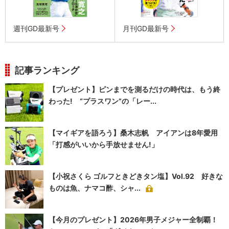
週刊GD最新号
月刊GD最新号
記事ランキング
【プレゼント】ピンまでを測るだけの時代は、もう終
わった! “プラスワン”の「レー...
【マイギアを語ろう】桑木志帆 アイアンは8年愛用
「打感がいいから手放せません!」
【小祝さくら ゴルフときどきタン塩】Vol.92 好きな
ものは魚、ナマコ酢、シャ...
【今月のプレゼント】2026年男子メジャー全制覇！