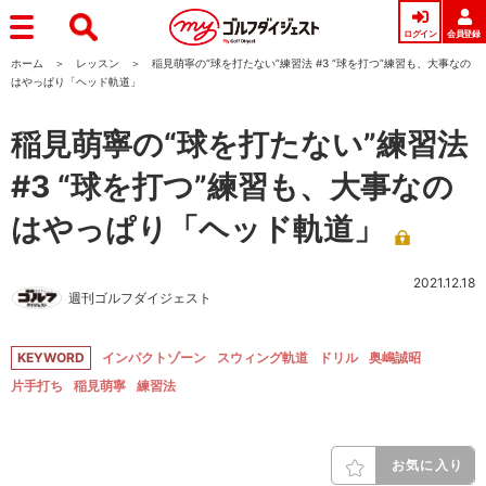
ログイン
会員登録
ホーム
レッスン
稲見萌寧の“球を打たない”練習法 #3 “球を打つ”練習も、大事なの
はやっぱり「ヘッド軌道」
稲見萌寧の“球を打たない”練習法
#3 “球を打つ”練習も、大事なの
はやっぱり「ヘッド軌道」
2021.12.18
週刊ゴルフダイジェスト
KEYWORD
インパクトゾーン
スウィング軌道
ドリル
奥嶋誠昭
片手打ち
稲見萌寧
練習法
お気に入り