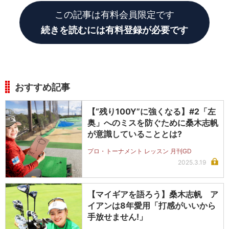
この記事は有料会員限定です
続きを読むには有料登録が必要です
おすすめ記事
【“残り100Y”に強くなる】#2「左
奥」へのミスを防ぐために桑木志帆
が意識していることとは?
プロ・トーナメント レッスン 月刊GD
2025.3.19
【マイギアを語ろう】桑木志帆 ア
イアンは8年愛用「打感がいいから
手放せません!」