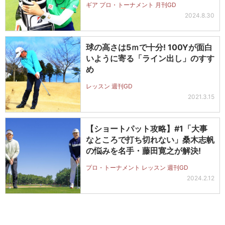
ギア プロ・トーナメント 月刊GD
2024.8.30
球の高さは5ｍで十分! 100Yが面白
いように寄る「ライン出し」のすす
め
レッスン 週刊GD
2021.3.15
【ショートパット攻略】#1「大事
なところで打ち切れない」桑木志帆
の悩みを名手・藤田寛之が解決!
プロ・トーナメント レッスン 週刊GD
2024.2.12