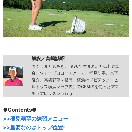
解説／奥嶋誠昭
おくしまともあき。1980年生まれ。神奈川県出
身。ツアープロコーチとして、稲見萌寧、木下
稜介、高橋彩華を指導。横浜のノビテック（ヒ
ルトップ横浜クラブ内）でGEARSを使ったアマ
チュアレッスンも行う
●Contents●
>>稲見萌寧の練習メニュー
>>重要なのはトップ位置!