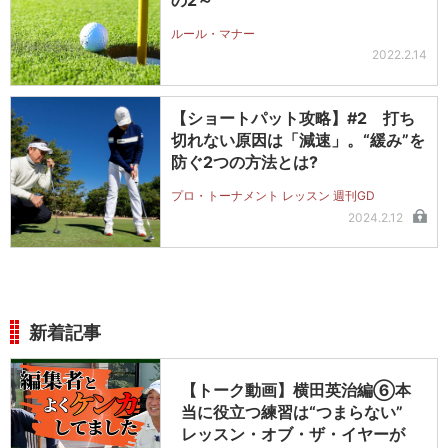
の2～
ルール・マナー
2022.2.14
【ショートパット攻略】#2 打ち
切れない原因は「減速」。“緩み”を
防ぐ2つの方法とは?
プロ・トーナメント レッスン 週刊GD
2024.2.12
新着記事
【トーク動画】横田英治編⑥本
当に役立つ練習は“つまらない”
レッスン・オブ・ザ・イヤーが