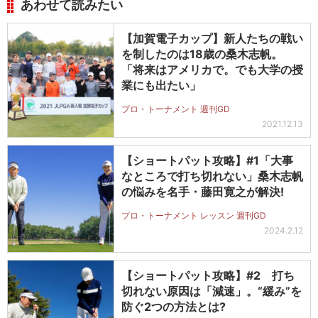
あわせて読みたい
【加賀電子カップ】新人たちの戦い
を制したのは18歳の桑木志帆。
「将来はアメリカで。でも大学の授
業にも出たい」
プロ・トーナメント 週刊GD
2021.12.13
【ショートパット攻略】#1「大事
なところで打ち切れない」桑木志帆
の悩みを名手・藤田寛之が解決!
プロ・トーナメント レッスン 週刊GD
2024.2.12
【ショートパット攻略】#2 打ち
切れない原因は「減速」。“緩み”を
防ぐ2つの方法とは?