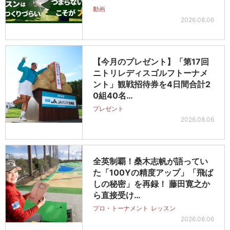
動画
2026.08.06
【今月のプレゼント】「第17回
ニトリレディスゴルフトーナメ
ント」観戦招待券を4日間合計2
0組40名…
プレゼント
2026.08.06
全英制覇！桑木志帆が語ってい
た「100Yの精度アップ」「飛ば
しの秘密」を再録！ 藤田寛之か
ら直接受け…
プロ・トーナメント
レッスン
2026.08.06