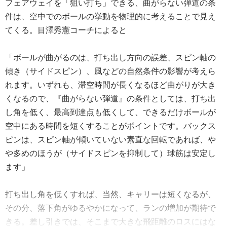
フェアウェイを「狙い打ち」できる、曲がらない弾道の条
件は、空中でのボールの挙動を物理的に考えることで見え
てくる。目澤秀憲コーチによると
「ボールが曲がるのは、打ち出し方向の誤差、スピン軸の
傾き（サイドスピン）、風などの自然条件の影響が考えら
れます。いずれも、滞空時間が長くなるほど曲がりが大き
くなるので、『曲がらない弾道』の条件としては、打ち出
し角を低く、最高到達点も低くして、できるだけボールが
空中にある時間を短くすることがポイントです。バックス
ピンは、スピン軸が傾いていない素直な回転であれば、や
や多めのほうが（サイドスピンを抑制して）球筋は安定し
ます」
打ち出し角を低くすれば、当然、キャリーは短くなるが、
その分、落下角がゆるやかになって、ランの増加が期待で
きる。差し引きでは、そこまで大きな飛距離のロスにはな