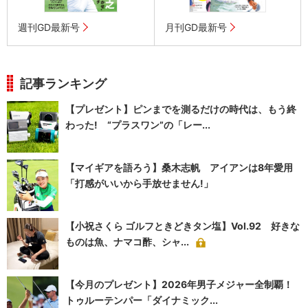
週刊GD最新号
月刊GD最新号
記事ランキング
【プレゼント】ピンまでを測るだけの時代は、もう終
わった! “プラスワン”の「レー...
【マイギアを語ろう】桑木志帆 アイアンは8年愛用
「打感がいいから手放せません!」
【小祝さくら ゴルフときどきタン塩】Vol.92 好きな
ものは魚、ナマコ酢、シャ...
【今月のプレゼント】2026年男子メジャー全制覇！
トゥルーテンパー「ダイナミック...