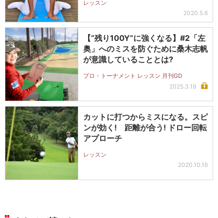
レッスン
2020.5.6
【“残り100Y”に強くなる】#2「左
奥」へのミスを防ぐために桑木志帆
が意識していることとは?
プロ・トーナメント レッスン 月刊GD
2025.3.19
カットに打つからミスになる。スピ
ンが効く! 距離が合う! ドロー回転
アプローチ
レッスン
2020.10.16