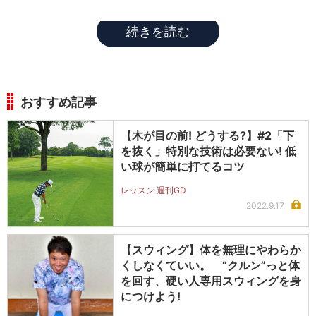
りにくい。
続きを読む
おすすめ記事
【木が目の前! どうする?】#2「下
を抜く」特別な技術は必要ない! 低
い球が簡単に打てるコツ
レッスン 週刊GD
2022.9.17
【スウィング】体を無理にやわらか
くしなくていい。 “クルン”っと体
を回す、硬い人専用スウィングを身
につけよう!