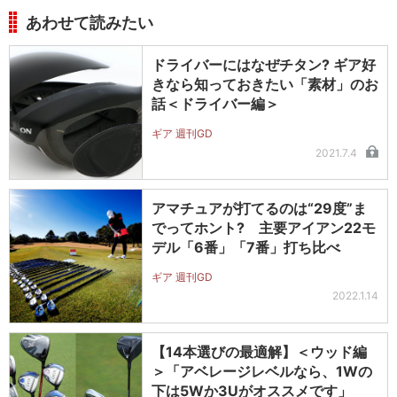
あわせて読みたい
ドライバーにはなぜチタン? ギア好
きなら知っておきたい「素材」のお
話＜ドライバー編＞
ギア 週刊GD
2021.7.4
アマチュアが打てるのは“29度”ま
でってホント? 主要アイアン22モ
デル「6番」「7番」打ち比べ
ギア 週刊GD
2022.1.14
【14本選びの最適解】＜ウッド編
＞「アベレージレベルなら、1Wの
下は5Wか3Uがオススメです」