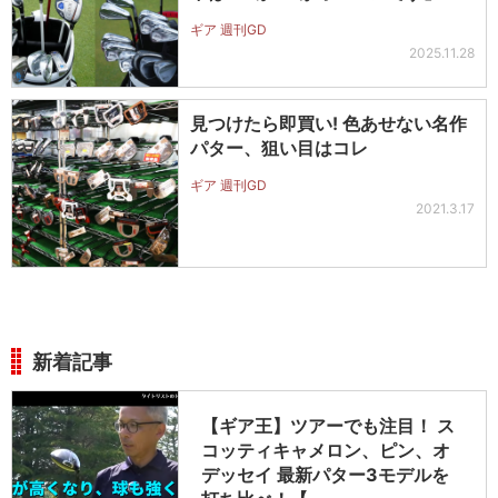
ギア 週刊GD
2025.11.28
見つけたら即買い! 色あせない名作
パター、狙い目はコレ
ギア 週刊GD
2021.3.17
新着記事
【ギア王】ツアーでも注目！ ス
コッティキャメロン、ピン、オ
デッセイ 最新パター3モデルを