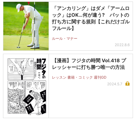
「アンカリング」はダメ「アームロ
ック」はOK…何が違う? パットの
打ち方に関する規則【これだけゴル
フルール】
ルール・マナー
2022.8.6
【漫画】フジタの時間 Vol.418 プ
レッシャーに打ち勝つ唯一の方法
レッスン 書籍・コミック 週刊GD
2024.5.7