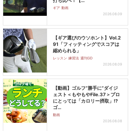
打ち比べ！【…
ギア
動画
2026.08.09
【ギア選びのウソホント】Vol.2
91「フィッティングでスコアは
縮められる」
レッスン
練習法
週刊GD
2026.08.09
【動画】ゴルフ“勝手に”ダイジ
ェスト＜もやもやFile.37＞プロ
にとっては「カロリー摂取」!?
ゴ…
動画
2026.08.08