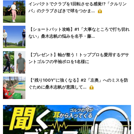
インパクトでクラブを1回転させる感覚!?「クルリン
パ」のクラブさばきで球をつかま...
【ショートパット攻略】#1「大事なところで打ち切れ
ない」桑木志帆の悩みを名手・藤...
【プレゼント】軸が整う！トッププロも愛用するデサ
ントゴルフの半袖ポロを1名様に
【“残り100Y”に強くなる】#2「左奥」へのミスを防
ぐために桑木志帆が意識して...