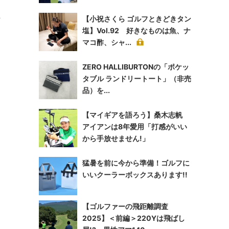
ま
【小祝さくら ゴルフときどきタン
塩】Vol.92 好きなものは魚、ナ
マコ酢、シャ...
ZERO HALLIBURTONの「ポケッ
タブル ランドリートート」（非売
品）を...
【マイギアを語ろう】桑木志帆
アイアンは8年愛用「打感がいい
から手放せません!」
猛暑を前に今から準備！ゴルフに
いいクーラーボックスあります!!
【ゴルファーの飛距離調査
2025】＜前編＞220Yは飛ばし