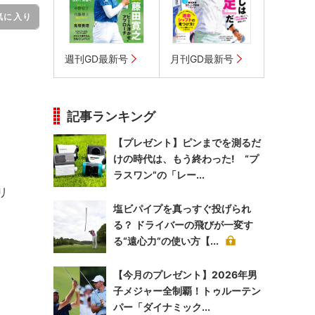
気に入り
週刊GD最新号
月刊GD最新号
記事ランキング
【プレゼント】ピンまでを測るだ
けの時代は、もう終わった! “プ
ラスワン”の「レー...
リ
塩ビパイプを真っすぐ投げられ
る？ ドライバーの飛びが一変す
る“遠心力”の使い方【...
【今月のプレゼント】2026年男
子メジャー全制覇！トゥルーテン
パー「ダイナミック...