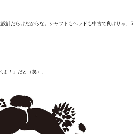
道設計だらけだからな。シャフトもヘッドも中古で良けりゃ、5
れよ！」だと（笑）。