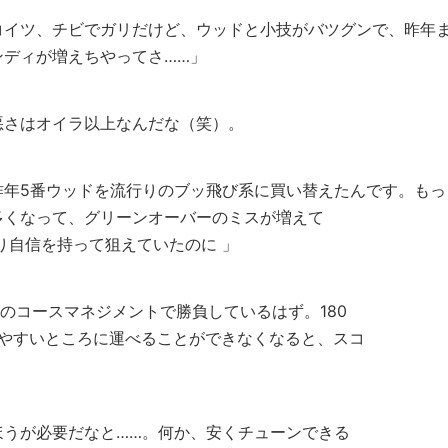
コイツ、チビでガリだけど、ウッドと小技がバツグンで、昨年
ンディが増えちやってさ……」
悪さはオイラ以上なんだな（笑）。
昨年5番ウッドを流行りのブッ飛び系に買い替えたんです。もっ
多くなって、グリーンオーバーのミスが増えて
り自信を持って狙えていたのに 」
のコースマネジメントで勝負しているはず。180
せやすいところに運べることができなくなると、スコ
ほうが必要だなと……。何か、安くチューンできる