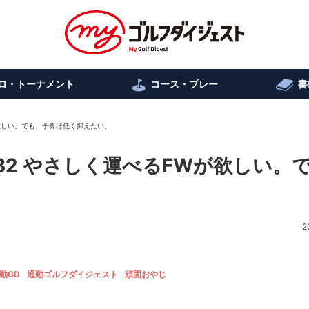
ロ・トーナメント
コース・プレー
書
Wが欲しい。でも、予算は低く抑えたい。
.32 やさしく運べるFWが欲しい。
2
勤GD
通勤ゴルフダイジェスト
頑固おやじ