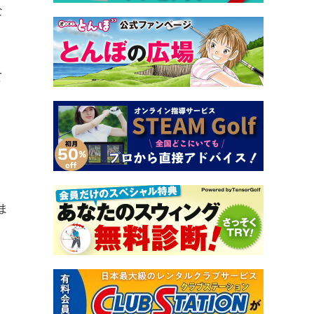
な
て
ま