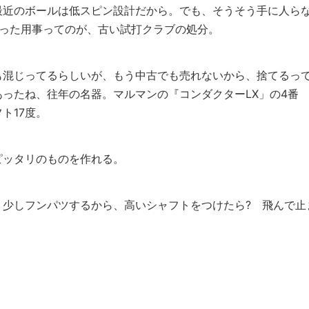
最近のボールは低スピン設計だから。でも、そうそう手に人ら
行った用事ってのが、古い試打クラブの処分。
も混じってるらしいが、もう中古でも売れないから、捨てるっ
ったね、往年の名器。マルマンの『コンダクターLX」の4番
ト17度。
ピッタリのものを作れる。
う少しフンパツするから、高いシャフトをつけたら? 飛んで止