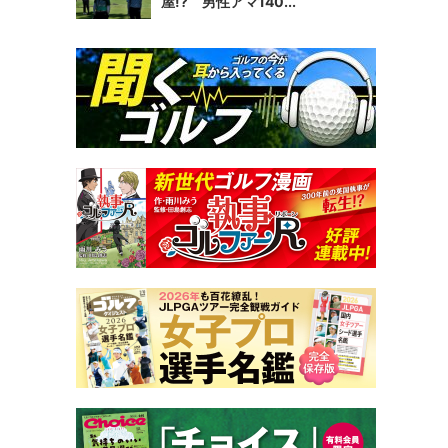
屋!? 男性アマ140...