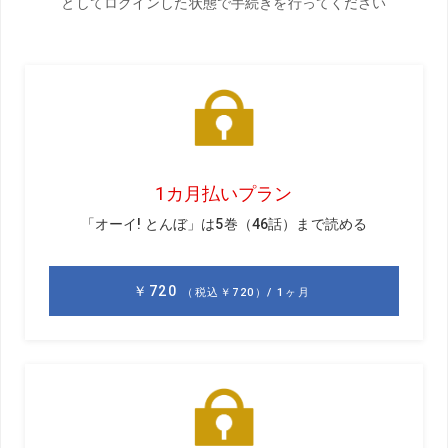
前回のお話はこちら
腕力が落ちても
飛ばせる方法がある
腕の力に頼って打っていた人は、年齢とともに飛距離はど
んどん落ちてしまいます。でもミケルソンのように腕力で
はなく腕の柔らかさでヘッドを走らせることができると、
いくつになっても球は飛ばせます。