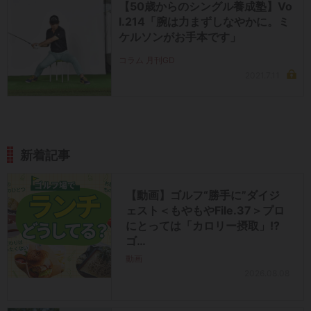
【50歳からのシングル養成塾】Vo
l.214「腕は力まずしなやかに。ミ
ケルソンがお手本です」
コラム 月刊GD
2021.7.11
新着記事
【動画】ゴルフ“勝手に”ダイジ
ェスト＜もやもやFile.37＞プロ
にとっては「カロリー摂取」!?
ゴ…
動画
2026.08.08