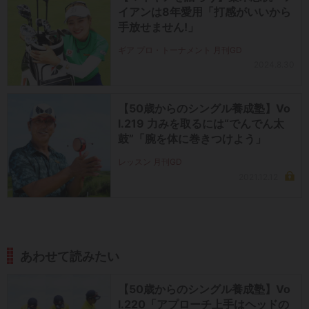
イアンは8年愛用「打感がいいから
手放せません!」
ギア プロ・トーナメント 月刊GD
2024.8.30
【50歳からのシングル養成塾】Vo
l.219 力みを取るには“でんでん太
鼓”「腕を体に巻きつけよう」
レッスン 月刊GD
2021.12.12
あわせて読みたい
【50歳からのシングル養成塾】Vo
l.220「アプローチ上手はヘッドの