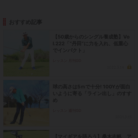
おすすめ記事
【50歳からのシングル養成塾】Vo
l.222「“丹田”に力を入れ、低重心
でインパクト」
レッスン 月刊GD
2022.3.14
球の高さは5ｍで十分! 100Yが面白
いように寄る「ライン出し」のすす
め
レッスン 週刊GD
2021.3.15
【マイギアを語ろう】桑木志帆 ア