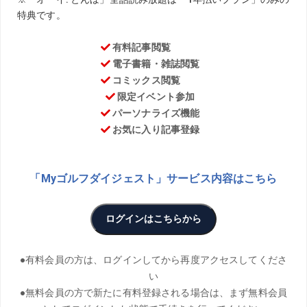
TEXT／Yumiko Shigetomi PHOTO／Hiroyuki Okazawa
THANKS／オーシャンリンクス宮古島
片山晋呉や上田桃子など、数多くのトッププロを世に送り
出してきた江連忠が、自身の経験をもとに、50歳からの上
達法をアドバイス!