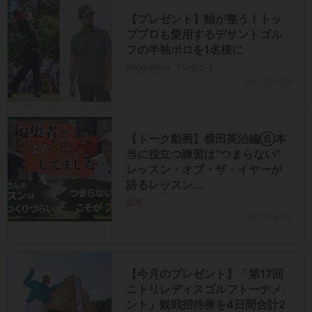
【プレゼント】軸が整う！トッ
ププロも愛用するデサントゴル
フの半袖ポロを1名様に
information
プレゼント
2026.08.08
【トーク動画】横田英治編⑥本
当に役立つ練習は“つまらない”
レッスン・オブ・ザ・イヤーが
語るレッスン…
動画
2026.08.06
【今月のプレゼント】「第17回
ニトリレディスゴルフトーナメ
ント」観戦招待券を4日間合計2