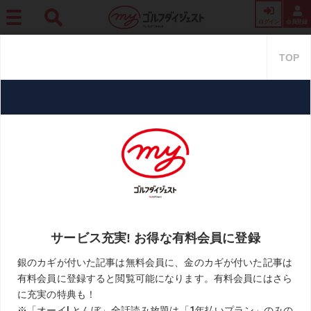
ログイン
会員登録
ホーム
レッスン
【50歳からのシングル養成塾】Vol.216「ヘッドが遅れてついてく
る」イメージなら腕力がなくても飛ばせる
【50歳からのシングル養成塾】
Vol.216「ヘッドが遅れてついて
くる」イメージなら腕力がなく
ても飛ばせる
2021.09.05
江連忠「50歳からのシングル養成塾」
KEYWORD
タメ
テークバック
始動
手打ち解消
江連忠
お気に入り