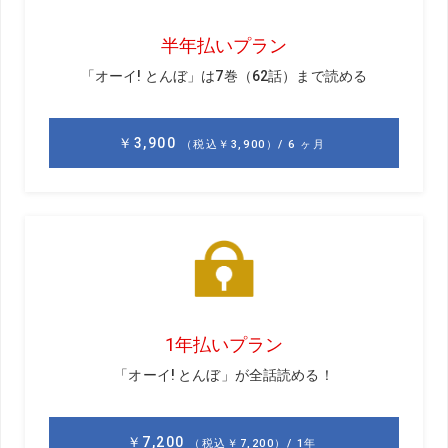
腕を柔らかく使うためには力みは大敵で脱力が必要という
ことは散々お伝えしていますが、ただ脱力させるだけでは
不十分。腕をムチのようにしならせて体に巻きつけるよう
なイメージで振りたいのですが、それにはテークバックで
ヘッドから上げないことが大切なんです。
体重を右股関節にグッと移動させることからテークバック
をはじめて、ヘッドは後からズルズルと引きずられながら
ついていくイメージ。テークバックでヘッドが最後に動く
ようにすれば、切り返しも同じようにヘッドが遅れて下り
て、自然なタメが生まれるのです。
タメが深いと飛ぶからといって手首に無理に角度をつける
のではなく、柔らかく使うことで勝手に角度がつくのが正
しいタメ。この違いが実感できるようになったら今からで