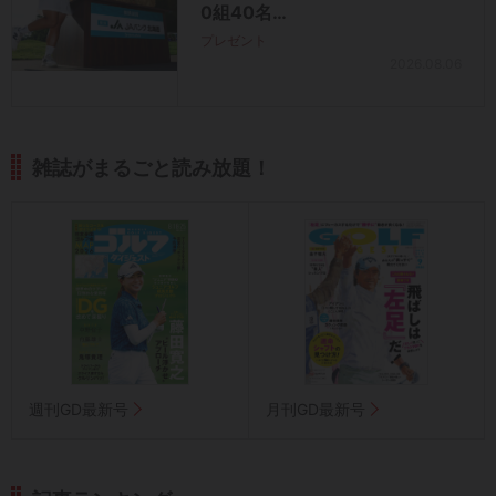
0組40名…
プレゼント
2026.08.06
雑誌がまるごと読み放題！
週刊GD最新号
月刊GD最新号