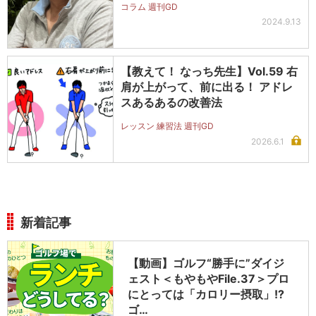
コラム 週刊GD
2024.9.13
【教えて！ なっち先生】Vol.59 右
肩が上がって、前に出る！ アドレ
スあるあるの改善法
レッスン 練習法 週刊GD
2026.6.1
新着記事
【動画】ゴルフ“勝手に”ダイジ
ェスト＜もやもやFile.37＞プロ
にとっては「カロリー摂取」!?
ゴ…