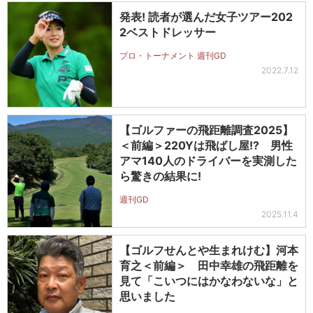
発表! 読者が選んだ女子ツアー202
2ベストドレッサー
プロ・トーナメント 週刊GD
2022.7.12
【ゴルファーの飛距離調査2025】
＜前編＞220Yは飛ばし屋!? 男性
アマ140人のドライバーを実測した
ら驚きの結果に!
週刊GD
2025.11.4
【ゴルフせんとや生まれけむ】河本
育之＜前編＞ 田中幸雄の飛距離を
見て「こいつにはかなわないな」と
思いました