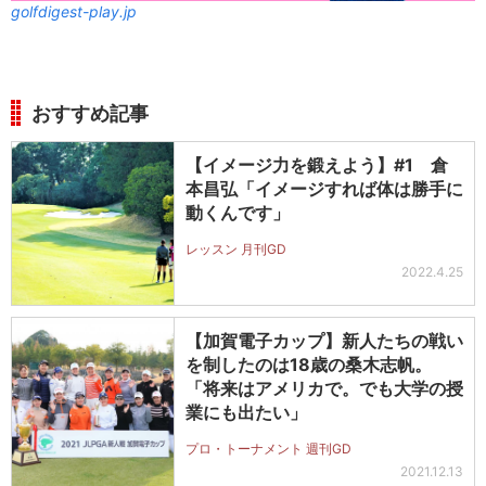
golfdigest-play.jp
おすすめ記事
【イメージ力を鍛えよう】#1 倉
本昌弘「イメージすれば体は勝手に
動くんです」
レッスン 月刊GD
2022.4.25
【加賀電子カップ】新人たちの戦い
を制したのは18歳の桑木志帆。
「将来はアメリカで。でも大学の授
業にも出たい」
プロ・トーナメント 週刊GD
2021.12.13