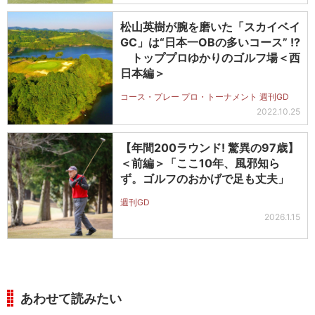
松山英樹が腕を磨いた「スカイベイ
GC」は“日本一OBの多いコース” !?
トッププロゆかりのゴルフ場＜西
日本編＞
コース・プレー プロ・トーナメント 週刊GD
2022.10.25
【年間200ラウンド! 驚異の97歳】
＜前編＞「ここ10年、風邪知ら
ず。ゴルフのおかげで足も丈夫」
週刊GD
2026.1.15
あわせて読みたい