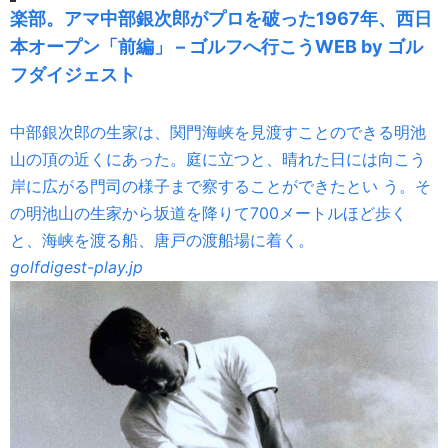
楽部。アマ中部銀次郎がプロを破った1967年、西日
本オープン「前編」 – ゴルフへ行こうWEB by ゴル
フダイジェスト
中部銀次郎の生家は、関門海峡を見渡すことのできる明池
山の頂の近くにあった。庭に立つと、晴れた日には向こう
岸に広がる門司の様子まで察することができたとい う。そ
の明池山の生家から坂道を降りて700メートルほど歩く
と、海峡を渡る船、唐戸の渡船場に着く。
golfdigest-play.jp