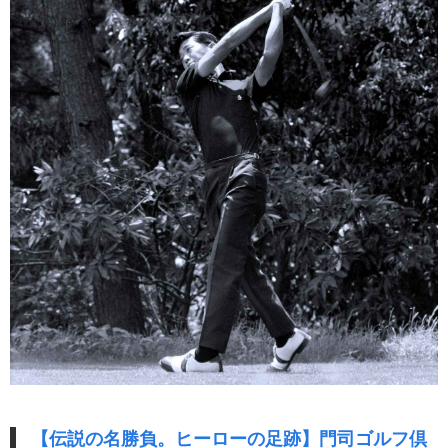
【伝説の名勝負。ヒーローの足跡】門司ゴルフ倶