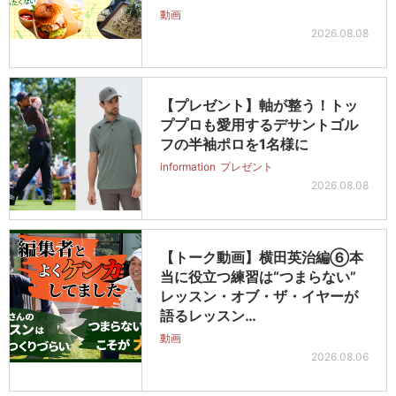
動画
2026.08.08
【プレゼント】軸が整う！トッ
ププロも愛用するデサントゴル
フの半袖ポロを1名様に
information
プレゼント
2026.08.08
【トーク動画】横田英治編⑥本
当に役立つ練習は“つまらない”
レッスン・オブ・ザ・イヤーが
語るレッスン…
動画
2026.08.06