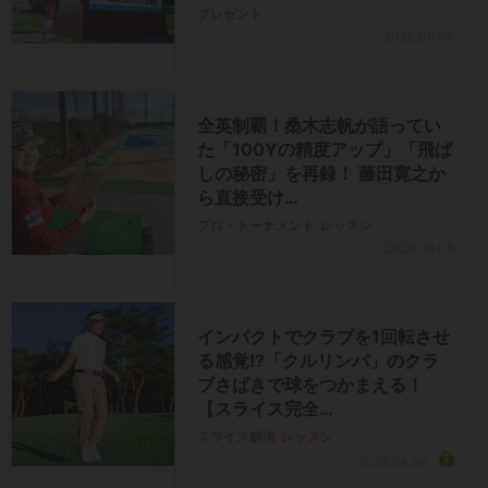
プレゼント
2026.08.06
全英制覇！桑木志帆が語ってい
た「100Yの精度アップ」「飛ば
しの秘密」を再録！ 藤田寛之か
ら直接受け…
プロ・トーナメント
レッスン
2026.08.06
インパクトでクラブを1回転させ
る感覚!?「クルリンパ」のクラ
ブさばきで球をつかまえる！
【スライス完全…
スライス解消
レッスン
2026.08.06