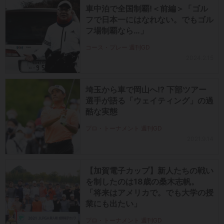
車中泊で全国制覇!＜前編＞「ゴル
フで日本一にはなれない。でもゴル
フ場制覇なら…」
コース・プレー 週刊GD
2024.2.15
埼玉から車で岡山へ!? 下部ツアー
選手が語る「ウェイティング」の過
酷な実態
プロ・トーナメント 週刊GD
2021.9.14
【加賀電子カップ】新人たちの戦い
を制したのは18歳の桑木志帆。
「将来はアメリカで。でも大学の授
業にも出たい」
プロ・トーナメント 週刊GD