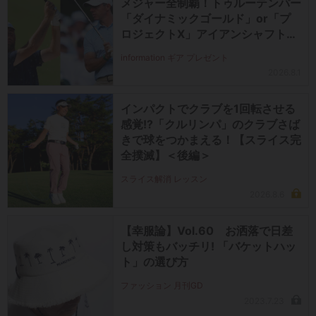
メジャー全制覇！トゥルーテンパー
「ダイナミックゴールド」or「プ
ロジェクトX」アイアンシャフト
（#5～#PW）＋ICONグリップセ
information ギア プレゼント
ットを抽選で2名に！
2026.8.1
インパクトでクラブを1回転させる
感覚!?「クルリンパ」のクラブさば
きで球をつかまえる！【スライス完
全撲滅】＜後編＞
スライス解消 レッスン
2026.8.6
【幸服論】Vol.60 お洒落で日差
し対策もバッチリ! 「バケットハッ
ト」の選び方
ファッション 月刊GD
2023.7.23