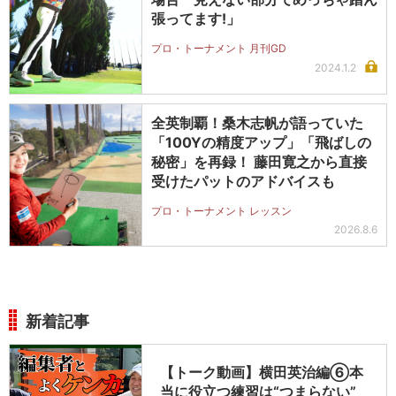
張ってます!」
プロ・トーナメント 月刊GD
2024.1.2
全英制覇！桑木志帆が語っていた
「100Yの精度アップ」「飛ばしの
秘密」を再録！ 藤田寛之から直接
受けたパットのアドバイスも
プロ・トーナメント レッスン
2026.8.6
新着記事
【トーク動画】横田英治編⑥本
当に役立つ練習は“つまらない”