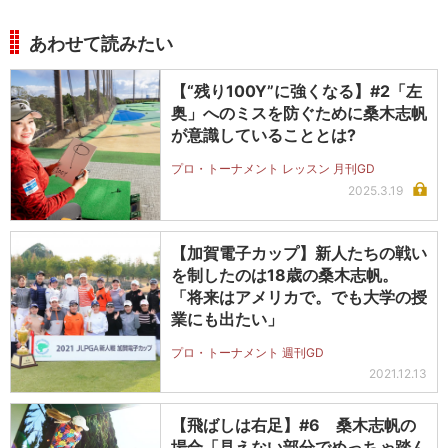
あわせて読みたい
【“残り100Y”に強くなる】#2「左
奥」へのミスを防ぐために桑木志帆
が意識していることとは?
プロ・トーナメント レッスン 月刊GD
2025.3.19
【加賀電子カップ】新人たちの戦い
を制したのは18歳の桑木志帆。
「将来はアメリカで。でも大学の授
業にも出たい」
プロ・トーナメント 週刊GD
2021.12.13
【飛ばしは右足】#6 桑木志帆の
場合「見えない部分でめっちゃ踏ん