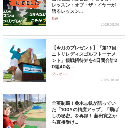
レッスン・オブ・ザ・イヤーが
語るレッスン…
動画
2026.08.06
【今月のプレゼント】「第17回
ニトリレディスゴルフトーナメ
ント」観戦招待券を4日間合計2
0組40名…
プレゼント
2026.08.06
全英制覇！桑木志帆が語ってい
た「100Yの精度アップ」「飛ば
しの秘密」を再録！ 藤田寛之か
ら直接受け…