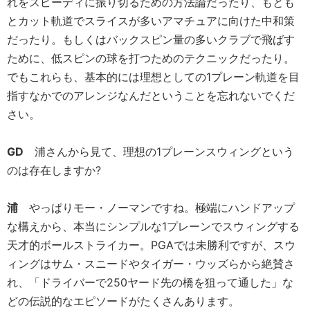
れをスピーディに振り切るための方法論だったり、もとも
とカット軌道でスライスが多いアマチュアに向けた中和策
だったり。もしくはバックスピン量の多いクラブで飛ばす
ために、低スピンの球を打つためのテクニックだったり。
でもこれらも、基本的には理想としての1プレーン軌道を目
指すなかでのアレンジなんだということを忘れないでくだ
さい。
GD
浦さんから見て、理想の1プレーンスウィングという
のは存在しますか?
浦
やっぱりモー・ノーマンですね。極端にハンドアップ
な構えから、本当にシンプルな1プレーンでスウィングする
天才的ボールストライカー。PGAでは未勝利ですが、スウ
ィングはサム・スニードやタイガー・ウッズらから絶賛さ
れ、「ドライバーで250ヤード先の橋を狙って通した」な
どの伝説的なエピソードがたくさんあります。