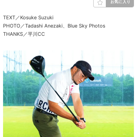
お気に入り
TEXT／Kosuke Suzuki
PHOTO／Tadashi Anezaki、Blue Sky Photos
THANKS／平川CC