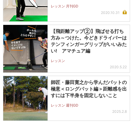
レッスン 月刊GD
2020.10.31
【飛距離アップ②】飛ばせる打ち
方み～つけた。今どきドライバーは
テンフィンガーグリップがいいみた
い! アマチュア編
レッスン
2020.5.22
師匠・藤田寛之から学んだパットの
極意＜ロングパット編＞距離感を出
すには下半身を固定しないこと
レッスン 週刊GD
2025.2.8