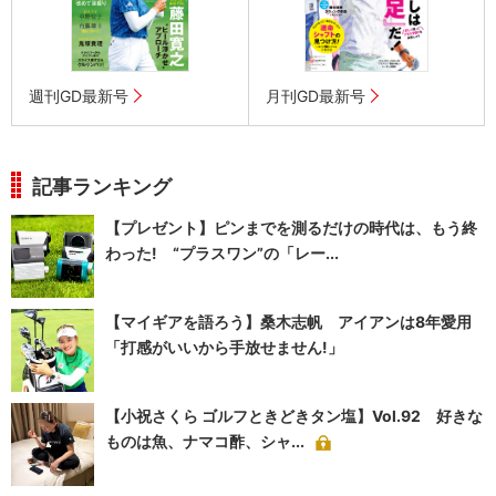
週刊GD最新号
月刊GD最新号
記事ランキング
【プレゼント】ピンまでを測るだけの時代は、もう終
わった! “プラスワン”の「レー...
【マイギアを語ろう】桑木志帆 アイアンは8年愛用
「打感がいいから手放せません!」
【小祝さくら ゴルフときどきタン塩】Vol.92 好きな
ものは魚、ナマコ酢、シャ...