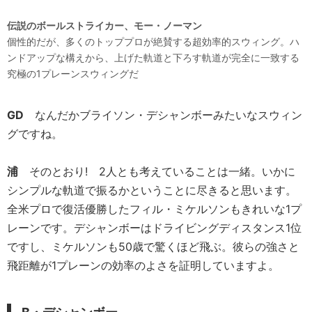
伝説のボールストライカー、モー・ノーマン
個性的だが、多くのトッププロが絶賛する超効率的スウィング。ハ
ンドアップな構えから、上げた軌道と下ろす軌道が完全に一致する
究極の1プレーンスウィングだ
GD
なんだかブライソン・デシャンボーみたいなスウィン
グですね。
浦
そのとおり! 2人とも考えていることは一緒。いかに
シンプルな軌道で振るかということに尽きると思います。
全米プロで復活優勝したフィル・ミケルソンもきれいな1プ
レーンです。デシャンボーはドライビングディスタンス1位
ですし、ミケルソンも50歳で驚くほど飛ぶ。彼らの強さと
飛距離が1プレーンの効率のよさを証明していますよ。