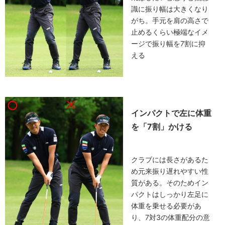
識に振り幅は大きくなり
がち。手元を肩の高さで
止めるくらい極端なイメ
ージで振り幅を7割に抑
える
インパクトで左に体重
を「7割」かける
クラブには長さがあるた
め元来振り遅れやすい性
質がある。そのためイン
パクトはしっかり左足に
体重を乗せる必要があ
り、7対3の体重配分の意