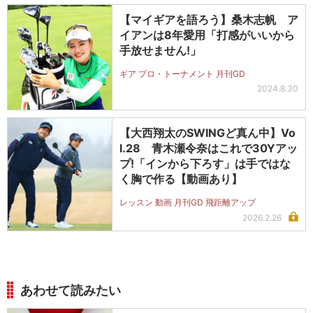
【マイギアを語ろう】桑木志帆 ア
イアンは8年愛用「打感がいいから
手放せません!」
ギア プロ・トーナメント 月刊GD
2024.8.30
【大西翔太のSWINGど真ん中】Vo
l.28 青木瀬令奈はこれで30Yアッ
プ!「インから下ろす」は手ではな
く胸で作る【動画あり】
レッスン 動画 月刊GD 飛距離アップ
2026.2.26
あわせて読みたい