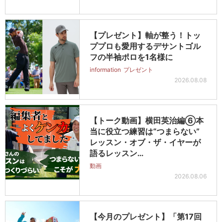
【プレゼント】軸が整う！トッ
ププロも愛用するデサントゴル
フの半袖ポロを1名様に
information
プレゼント
2026.08.08
【トーク動画】横田英治編⑥本
当に役立つ練習は“つまらない”
レッスン・オブ・ザ・イヤーが
語るレッスン…
動画
2026.08.06
【今月のプレゼント】「第17回