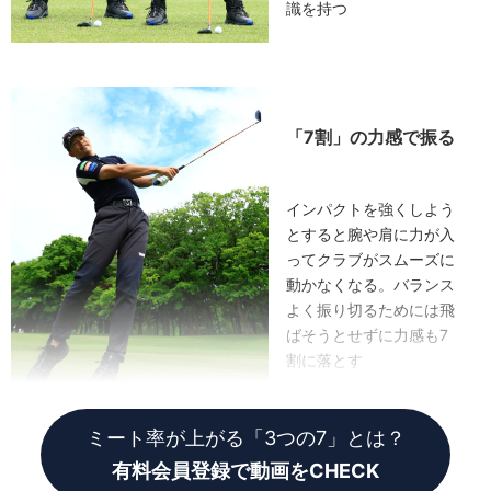
識を持つ
「7割」の力感で振る
インパクトを強くしよう
とすると腕や肩に力が入
ってクラブがスムーズに
動かなくなる。バランス
よく振り切るためには飛
ばそうとせずに力感も7
割に落とす
ミート率が上がる「3つの7」とは？
有料会員登録で動画をCHECK