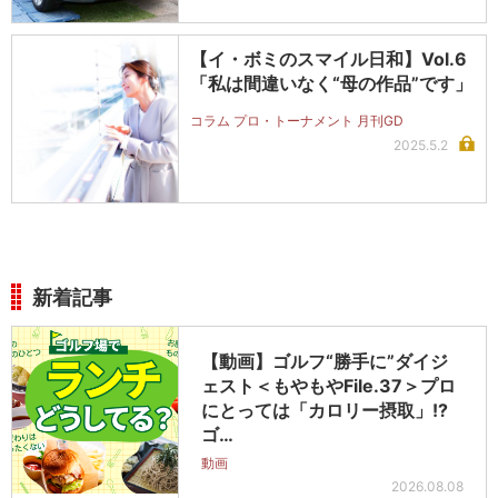
【イ・ボミのスマイル日和】Vol.6
「私は間違いなく“母の作品”です」
コラム プロ・トーナメント 月刊GD
2025.5.2
新着記事
【動画】ゴルフ“勝手に”ダイジ
ェスト＜もやもやFile.37＞プロ
にとっては「カロリー摂取」!?
ゴ…
動画
2026.08.08