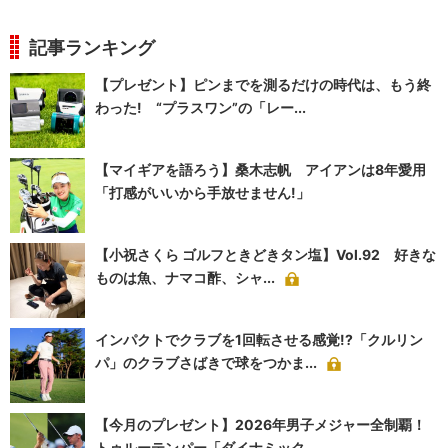
記事ランキング
【プレゼント】ピンまでを測るだけの時代は、もう終
わった! “プラスワン”の「レー...
【マイギアを語ろう】桑木志帆 アイアンは8年愛用
「打感がいいから手放せません!」
【小祝さくら ゴルフときどきタン塩】Vol.92 好きな
ものは魚、ナマコ酢、シャ...
インパクトでクラブを1回転させる感覚!?「クルリン
パ」のクラブさばきで球をつかま...
【今月のプレゼント】2026年男子メジャー全制覇！
トゥルーテンパー「ダイナミック...