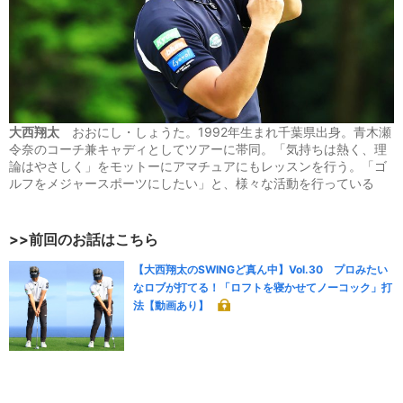
大西翔太
おおにし・しょうた。1992年生まれ千葉県出身。青木瀬
令奈のコーチ兼キャディとしてツアーに帯同。「気持ちは熱く、理
論はやさしく」をモットーにアマチュアにもレッスンを行う。「ゴ
ルフをメジャースポーツにしたい」と、様々な活動を行っている
>>前回のお話はこちら
【大西翔太のSWINGど真ん中】Vol.30 プロみたい
なロブが打てる！「ロフトを寝かせてノーコック」打
法【動画あり】