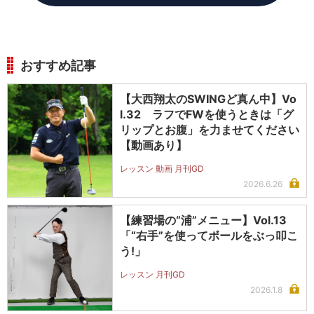
おすすめ記事
【大西翔太のSWINGど真ん中】Vo
l.32 ラフでFWを使うときは「グ
リップとお腹」を力ませてください
【動画あり】
レッスン 動画 月刊GD
2026.6.26
【練習場の“浦”メニュー】Vol.13
「“右手”を使ってボールをぶっ叩こ
う!」
レッスン 月刊GD
2026.1.8