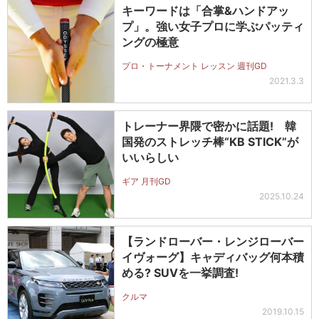
キーワードは「合掌&ハンドアッ
プ」。強い女子プロに学ぶパッティ
ングの極意
プロ・トーナメント レッスン 週刊GD
2021.3.3
トレーナー界隈で密かに話題! 韓
国発のストレッチ棒“KB STICK”が
いいらしい
ギア 月刊GD
2025.10.24
【ランドローバー・レンジローバー
イヴォーグ】キャディバッグ何本積
める? SUVを一挙調査!
クルマ
2019.10.15