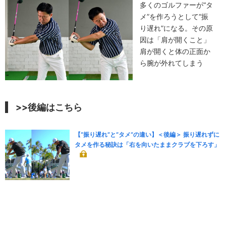
多くのゴルファーが“タ
メ”を作ろうとして“振
り遅れ”になる。その原
因は「肩が開くこと」
肩が開くと体の正面か
ら腕が外れてしまう
>>後編はこちら
【“振り遅れ”と“タメ”の違い】＜後編＞ 振り遅れずに
タメを作る秘訣は「右を向いたままクラブを下ろす」