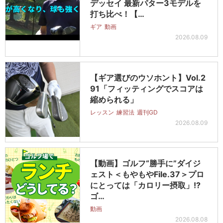
デッセイ 最新パター3モデルを
打ち比べ！【…
ギア
動画
2026.08.09
【ギア選びのウソホント】Vol.2
91「フィッティングでスコアは
縮められる」
レッスン
練習法
週刊GD
2026.08.09
【動画】ゴルフ“勝手に”ダイジ
ェスト＜もやもやFile.37＞プロ
にとっては「カロリー摂取」!?
ゴ…
動画
2026.08.08