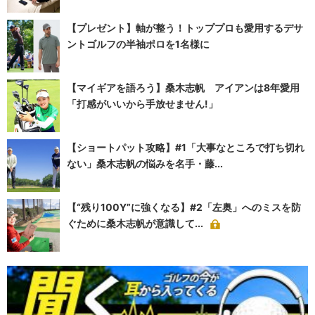
【プレゼント】軸が整う！トッププロも愛用するデサ
ントゴルフの半袖ポロを1名様に
【マイギアを語ろう】桑木志帆 アイアンは8年愛用
「打感がいいから手放せません!」
【ショートパット攻略】#1「大事なところで打ち切れ
ない」桑木志帆の悩みを名手・藤...
【“残り100Y”に強くなる】#2「左奥」へのミスを防
ぐために桑木志帆が意識して...