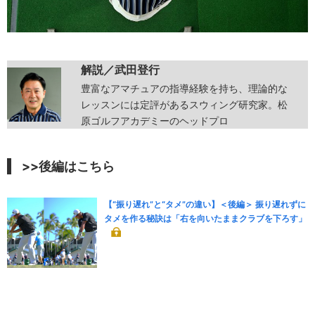
解説／武田登行
豊富なアマチュアの指導経験を持ち、理論的な
レッスンには定評があるスウィング研究家。松
原ゴルフアカデミーのヘッドプロ
>>後編はこちら
【“振り遅れ”と“タメ”の違い】＜後編＞ 振り遅れずに
タメを作る秘訣は「右を向いたままクラブを下ろす」