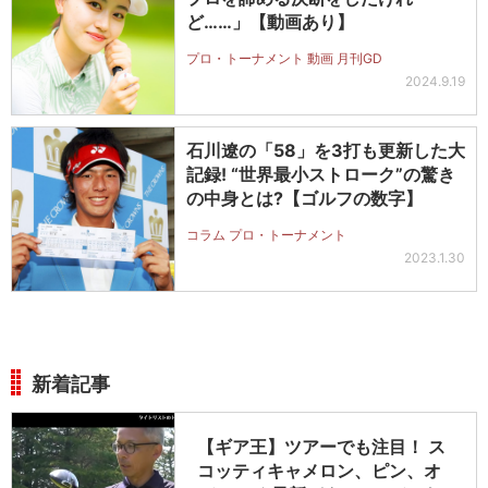
ど……」【動画あり】
プロ・トーナメント 動画 月刊GD
2024.9.19
石川遼の「58」を3打も更新した大
記録! “世界最小ストローク”の驚き
の中身とは?【ゴルフの数字】
コラム プロ・トーナメント
2023.1.30
新着記事
【ギア王】ツアーでも注目！ ス
コッティキャメロン、ピン、オ