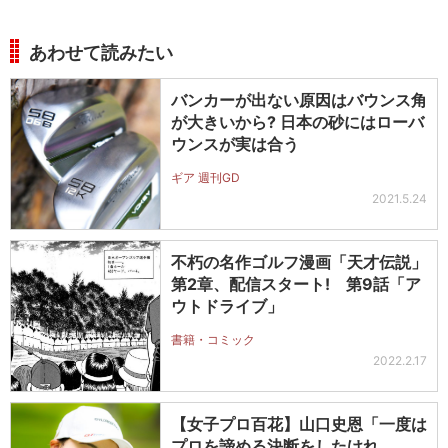
あわせて読みたい
バンカーが出ない原因はバウンス角
が大きいから? 日本の砂にはローバ
ウンスが実は合う
ギア 週刊GD
2021.5.24
不朽の名作ゴルフ漫画「天才伝説」
第2章、配信スタート! 第9話「ア
ウトドライブ」
書籍・コミック
2022.2.17
【女子プロ百花】山口史恩「一度は
プロを諦める決断をしたけれ